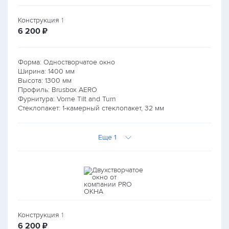
Конструкция
1
руб.
6 200
₽
Форма: Одностворчатое окно
Ширина:
1400
мм
Высота:
1300
мм
Профиль: Brusbox AERO
Фурнитура: Vorne Tilt and Turn
Стеклопакет: 1-камерный стеклопакет, 32 мм
Еще 1
Конструкция
1
руб.
6 200
₽