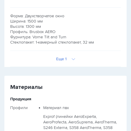
Форма: Двухстворчатое окно
Ширина:
1500
мм
Высота:
1300
мм
Профиль: Brusbox AERO
Фурнитура: Vorne Tilt and Turn
Стеклопакет: 1-камерный стеклопакет, 32 мм
Еще 1
Материалы
Продукция
Профили
Материал пвх
Exprof (линейки AeroExperta,
AeroProfecta, AeroSuprema, AeroTherma,
S246 Externa, S358 AeroTherma, S358