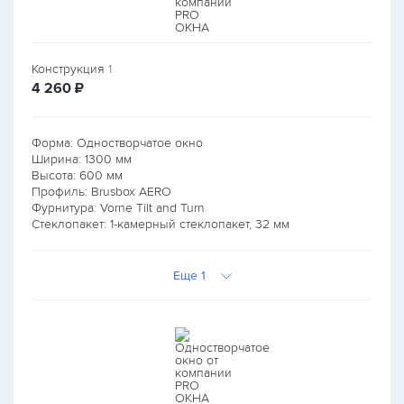
Конструкция
1
руб.
4 260
₽
Форма: Одностворчатое окно
Ширина:
1300
мм
Высота:
600
мм
Профиль: Brusbox AERO
Фурнитура: Vorne Tilt and Turn
Стеклопакет: 1-камерный стеклопакет, 32 мм
Еще 1