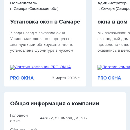
Пользователь
Администратор
г. Самара (Самарская обл)
г. Самара (Самар
Установка окон в Самаре
окна в дом
3 года назад я заказала окна.
Мы заказывали о
Установили окна, но в процессе
загородный дом.
эксплуатации обнаружено, что не
проведено четко
установлена фурнитура в нужном
оказались в цел
качестве и количестве. Сломался и
цена и качество 
прогнулся подоконник, в окно дует
хорошо, все пон
зимой, цветы на окне замерзли. За
оплату наличными…
PRO ОКНА
PRO ОКНА
3 марта 2026 г.
Общая информация о компании
Головной
443122, г. Самара, , д. 302
офис
Официальный