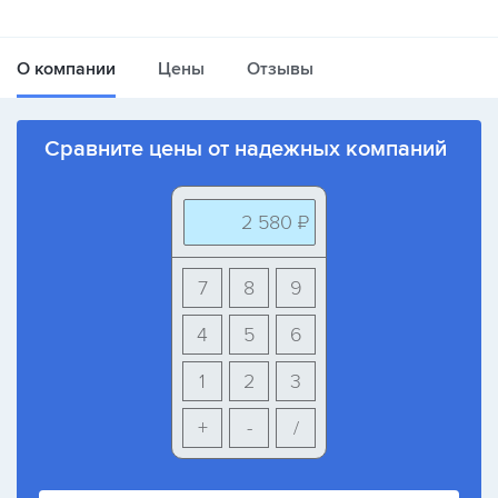
О компании
Цены
Отзывы
Сравните цены от надежных компаний
2 580 ₽
7
8
9
4
5
6
1
2
3
+
-
/