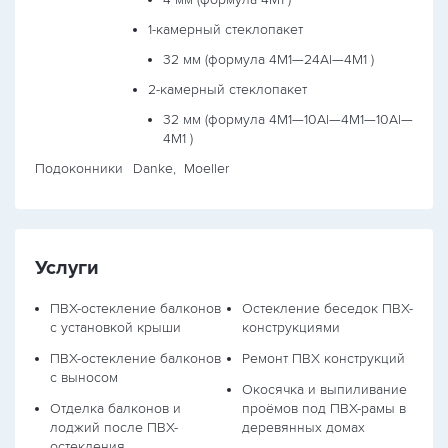
1-камерный стеклопакет
32 мм (формула
4М1—24Al—4М1
)
2-камерный стеклопакет
32 мм (формула
4М1—10Al—4М1—10Al—
4М1
)
Подоконники
Danke, Moeller
Услуги
ПВХ-остекление балконов
Остекление беседок ПВХ-
с установкой крыши
конструкциями
ПВХ-остекление балконов
Ремонт ПВХ конструкций
с выносом
Окосячка и выпиливание
Отделка балконов и
проёмов под ПВХ-рамы в
лоджий после ПВХ-
деревянных домах
остекления