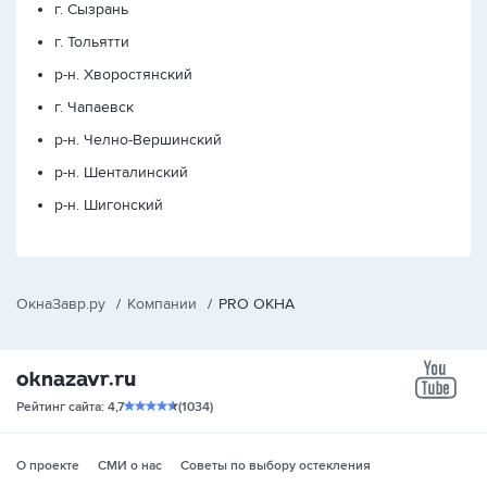
г. Сызрань
г. Тольятти
р-н. Хворостянский
г. Чапаевск
р-н. Челно-Вершинский
р-н. Шенталинский
р-н. Шигонский
ОкнаЗавр.ру
/
Компании
/
PRO ОКНА
yo
Рейтинг сайта: 4,7
(1034)
О проекте
СМИ о нас
Советы по выбору остекления