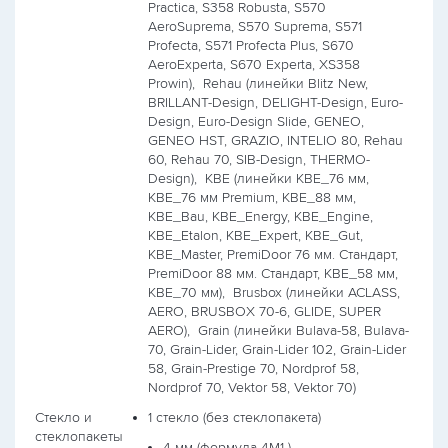
Practica, S358 Robusta, S570
AeroSuprema, S570 Suprema, S571
Profecta, S571 Profecta Plus, S670
AeroExperta, S670 Experta, XS358
Prowin),
Rehau (линейки Blitz New,
BRILLANT-Design, DELIGHT-Design, Euro-
Design, Euro-Design Slide, GENEO,
GENEO HST, GRAZIO, INTELIO 80, Rehau
60, Rehau 70, SIB-Design, THERMO-
Design),
KBE (линейки KBE_76 мм,
KBE_76 мм Premium, KBE_88 мм,
KBE_Bau, KBE_Energy, KBE_Engine,
KBE_Etalon, KBE_Expert, KBE_Gut,
KBE_Master, PremiDoor 76 мм. Стандарт,
PremiDoor 88 мм. Стандарт, КВЕ_58 мм,
КВЕ_70 мм),
Brusbox (линейки ACLASS,
AERO, BRUSBOX 70-6, GLIDE, SUPER
AERO),
Grain (линейки Bulava-58, Bulava-
70, Grain-Lider, Grain-Lider 102, Grain-Lider
58, Grain-Prestige 70, Nordprof 58,
Nordprof 70, Vektor 58, Vektor 70)
Стекло и
1 стекло (без стеклопакета)
стеклопакеты
4 мм (формула
4М1
)