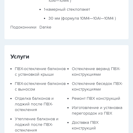
10Al—10М4
)
1-камерный стеклопакет
30 мм (формула
10М4—10Al—10М4
)
Подоконники
Danke
Услуги
ПВХ-остекление балконов
Остекление веранд ПВХ-
с установкой крыши
конструкциями
ПВХ-остекление балконов
Остекление беседок ПВХ-
с выносом
конструкциями
Отделка балконов и
Ремонт ПВХ конструкций
лоджий после ПВХ-
Изготовление и установка
остекления
перегородок из ПВХ
Утепление балконов и
Доставка ПВХ
лоджий после ПВХ-
конструкций
остекления