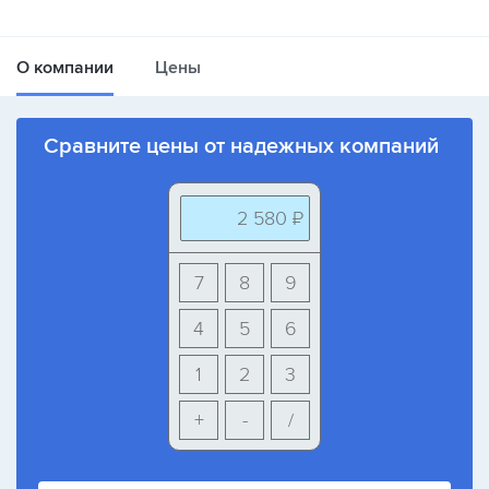
О компании
Цены
Сравните цены от надежных компаний
2 580 ₽
7
8
9
4
5
6
1
2
3
+
-
/