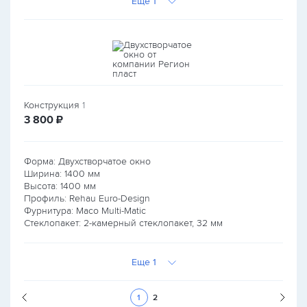
Еще 1
Конструкция
1
руб.
3 800
₽
Форма: Двухстворчатое окно
Ширина:
1400
мм
Высота:
1400
мм
Профиль: Rehau Euro-Design
Фурнитура: Maco Multi-Matic
Стеклопакет: 2-камерный стеклопакет, 32 мм
Еще 1
Следующая стран
1
2