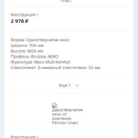
Конструкция
1
руб.
2 978
₽
Форма: Одностворчатое окно
Ширина:
700
мм
Высота:
1800
мм
Профиль: Brusbox AERO
Фурнитура: Maco Multi-Komfort
Стеклопакет: 2-камерный стеклопакет, 32 мм
Еще 1
Конструкция
1