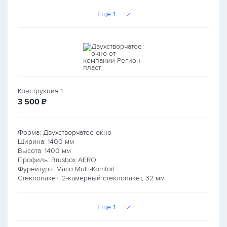
Еще 1
Конструкция
1
руб.
3 500
₽
Форма: Двухстворчатое окно
Ширина:
1400
мм
Высота:
1400
мм
Профиль: Brusbox AERO
Фурнитура: Maco Multi-Komfort
Стеклопакет: 2-камерный стеклопакет, 32 мм
Еще 1