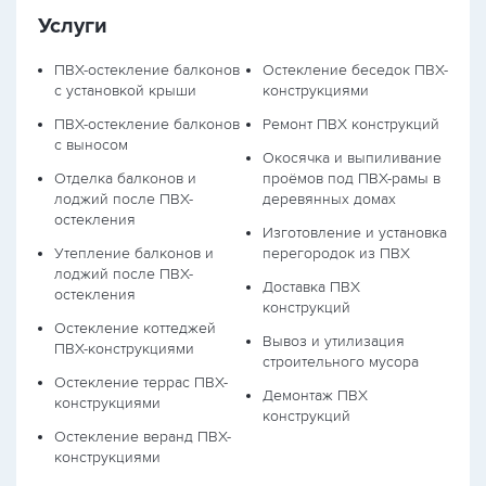
Услуги
ПВХ-остекление балконов
Остекление беседок ПВХ-
с установкой крыши
конструкциями
ПВХ-остекление балконов
Ремонт ПВХ конструкций
с выносом
Окосячка и выпиливание
Отделка балконов и
проёмов под ПВХ-рамы в
лоджий после ПВХ-
деревянных домах
остекления
Изготовление и установка
Утепление балконов и
перегородок из ПВХ
лоджий после ПВХ-
Доставка ПВХ
остекления
конструкций
Остекление коттеджей
Вывоз и утилизация
ПВХ-конструкциями
строительного мусора
Остекление террас ПВХ-
Демонтаж ПВХ
конструкциями
конструкций
Остекление веранд ПВХ-
конструкциями