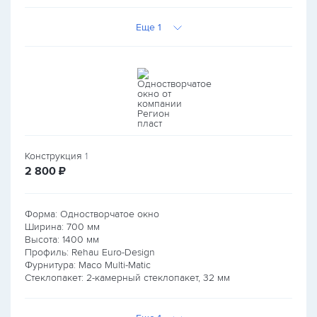
Еще 1
Конструкция
1
руб.
2 800
₽
Форма: Одностворчатое окно
Ширина:
700
мм
Высота:
1400
мм
Профиль: Rehau Euro-Design
Фурнитура: Maco Multi-Matic
Стеклопакет: 2-камерный стеклопакет, 32 мм