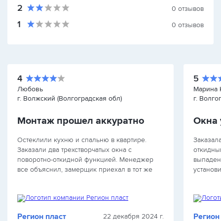
2
0
отзывов
1
0
отзывов
4
5
Любовь
Марина 
г. Волжский (Волгоградская обл)
г. Волго
Монтаж прошел аккуратно
Окна 
Остеклили кухню и спальню в квартире.
Заказала
Заказали два трехстворчатых окна с
откидны
поворотно-откидной функцией. Менеджер
выпаден
все объяснил, замерщик приехал в тот же
установ
день. Монтаж прошел аккуратно, но одно из
хорошо,
стекол оказалось с небольшими разводами.
что маст
Цена…
…
Регион пласт
Регион
22 декабря 2024 г.