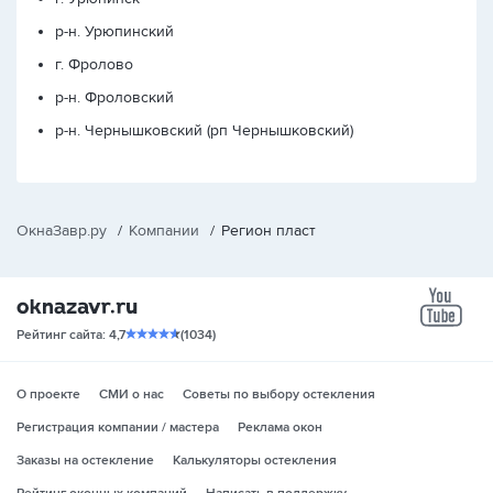
р-н. Урюпинский
г. Фролово
р-н. Фроловский
р-н. Чернышковский (рп Чернышковский)
ОкнаЗавр.ру
/
Компании
/
Регион пласт
yo
Рейтинг сайта: 4,7
(1034)
О проекте
СМИ о нас
Советы по выбору остекления
Регистрация компании / мастера
Реклама окон
Заказы на остекление
Калькуляторы остекления