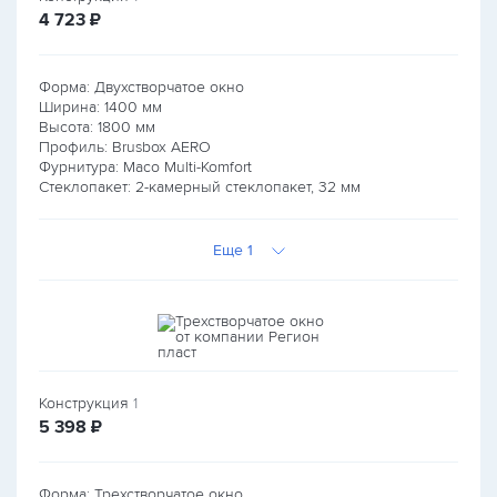
руб.
4 723
₽
Форма: Двухстворчатое окно
Ширина:
1400
мм
Высота:
1800
мм
Профиль: Brusbox AERO
Фурнитура: Maco Multi-Komfort
Стеклопакет: 2-камерный стеклопакет, 32 мм
Еще 1
Конструкция
1
руб.
5 398
₽
Форма: Трехстворчатое окно