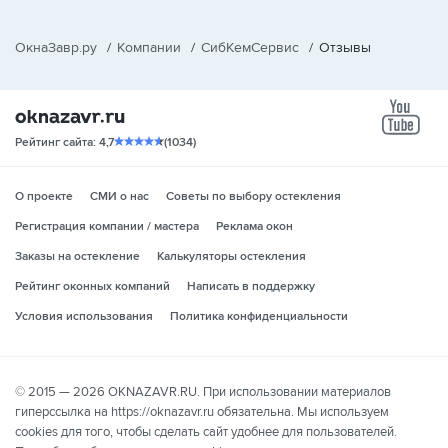
ОкнаЗавр.ру
/
Компании
/
СибКемСервис
/
Отзывы
yo
Рейтинг сайта: 4,7
(1034)
О проекте
СМИ о нас
Советы по выбору остекления
Регистрация компании / мастера
Реклама окон
Заказы на остекление
Калькуляторы остекления
Рейтинг оконных компаний
Написать в поддержку
Условия использования
Политика конфиденциальности
© 2015 — 2026 OKNAZAVR.RU. При использовании материалов
гиперссылка на https://oknazavr.ru обязательна. Мы используем
cookies для того, чтобы сделать сайт удобнее для пользователей.