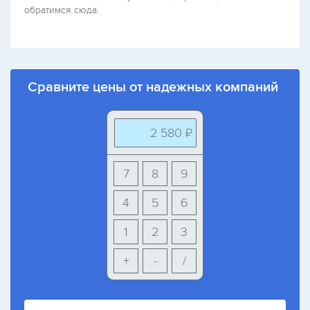
обратимся сюда.
Сравните цены от надежных компаний
2 580 ₽
7
8
9
4
5
6
1
2
3
+
-
/