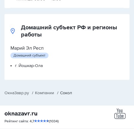
Домашний субъект РФ и регионы
работы
Марий Эл Респ
Домашний субъект
г. Йошкар-Ола
ОкнаЗавр.ру
/
Компании
/
Сокол
yo
Рейтинг сайта: 4,7
(1034)