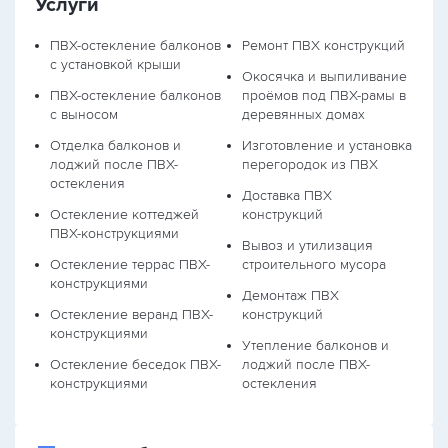
Услуги
ПВХ-остекление балконов
Ремонт ПВХ конструкций
с установкой крыши
Окосячка и выпиливание
ПВХ-остекление балконов
проёмов под ПВХ-рамы в
с выносом
деревянных домах
Отделка балконов и
Изготовление и установка
лоджий после ПВХ-
перегородок из ПВХ
остекления
Доставка ПВХ
Остекление коттеджей
конструкций
ПВХ-конструкциями
Вывоз и утилизация
Остекление террас ПВХ-
строительного мусора
конструкциями
Демонтаж ПВХ
Остекление веранд ПВХ-
конструкций
конструкциями
Утепление балконов и
Остекление беседок ПВХ-
лоджий после ПВХ-
конструкциями
остекления