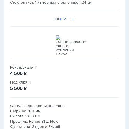
Стеклопакет: 1-камерный стеклопакет, 24 мм
Еще 2
Конструкция
1
руб.
4 500
₽
Под ключ
1
руб.
5 500
₽
Форма: Одностворчатое окно
Ширина:
700
мм
Высота:
1300
мм
Профиль: Rehau Blitz New
Фурнитура: Siegenia Favorit