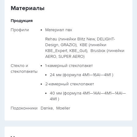
Материалы
Продукция
Профили
Материал пвх
Rehau (линейки Blitz New, DELIGHT-
Design, GRAZIO),
KBE (линейки
KBE_Expert, KBE_Gut),
Brusbox (линейки
AERO, SUPER AERO)
Стекло и
1-камерный стеклопакет
стеклопакеты
24 мм (формула
4М1—16Al—4М1
)
2-камерный стеклопакет
40 мм (формула
4М1—14Al—4М1—14Al—
4М1
)
Подоконники
Danke, Moeller