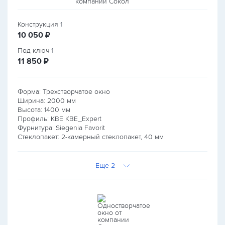
Конструкция
1
руб.
10 050
₽
Под ключ
1
руб.
11 850
₽
Форма: Трехстворчатое окно
Ширина:
2000
мм
Высота:
1400
мм
Профиль: KBE KBE_Expert
Фурнитура: Siegenia Favorit
Стеклопакет: 2-камерный стеклопакет, 40 мм
Еще 2