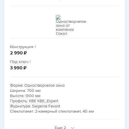
Конструкция
1
руб.
2 990
₽
Под ключ
1
руб.
3 990
₽
Форма: Одностворчатое окно
Ширина:
700
мм
Высота:
1300
мм
Профиль: KBE KBE_Expert
Фурнитура: Siegenia Favorit
Стеклопакет: 2-камерный стеклопакет, 40 мм
Еще 2