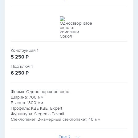
Конструкция
1
руб.
5 250
₽
Под ключ
1
руб.
6 250
₽
Форма: Одностворчатое окно
Ширина:
700
мм
Высота:
1300
мм
Профиль: KBE KBE_Expert
Фурнитура: Siegenia Favorit
Стеклопакет: 2-камерный стеклопакет, 40 мм
Еще 2