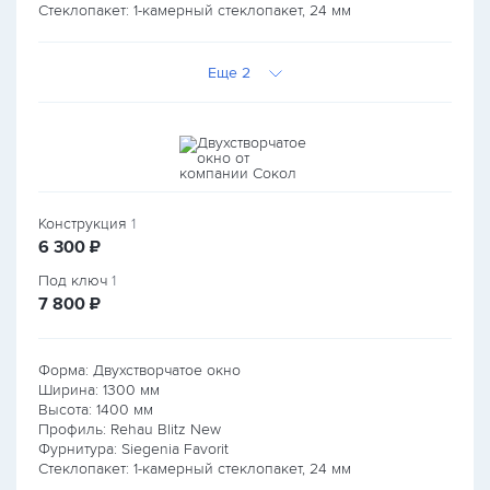
Стеклопакет: 1-камерный стеклопакет, 24 мм
Еще 2
Конструкция
1
руб.
6 300
₽
Под ключ
1
руб.
7 800
₽
Форма: Двухстворчатое окно
Ширина:
1300
мм
Высота:
1400
мм
Профиль: Rehau Blitz New
Фурнитура: Siegenia Favorit
Стеклопакет: 1-камерный стеклопакет, 24 мм