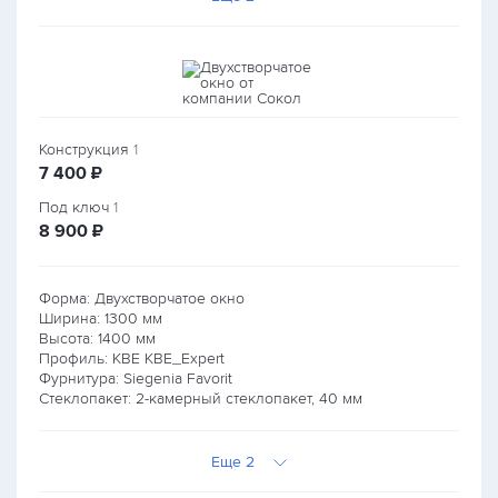
Конструкция
1
руб.
7 400
₽
Под ключ
1
руб.
8 900
₽
Форма: Двухстворчатое окно
Ширина:
1300
мм
Высота:
1400
мм
Профиль: KBE KBE_Expert
Фурнитура: Siegenia Favorit
Стеклопакет: 2-камерный стеклопакет, 40 мм
Еще 2