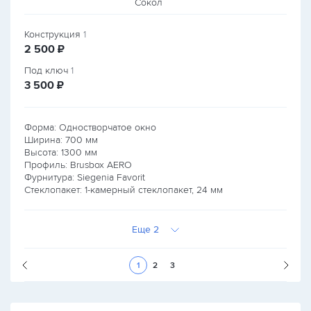
Конструкция
1
руб.
2 500
₽
Под ключ
1
руб.
3 500
₽
Форма: Одностворчатое окно
Ширина:
700
мм
Высота:
1300
мм
Профиль: Brusbox AERO
Фурнитура: Siegenia Favorit
Стеклопакет: 1-камерный стеклопакет, 24 мм
Еще 2
Следующая стран
1
2
3