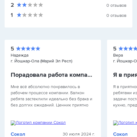
2
0
отзывов
1
0
отзывов
5
5
Надежда
Вера
г. Йошкар-Ола (Марий Эл Респ)
г. Йошкар-О
Порадовала работа компании
Я в при
Мне всё абсолютно понравилось в
Я в приятно
рабочем процессе компании. Балкон
ребятами из
ребята застеклили идеально без брака и
задачи пост
без долгих ожиданий. Ценник приятно
кухню, пре
порадовал итоговой цифрой.
оперативно 
Единственное НО - это пыль от
подтвердили
штробления повсюду, устала потом всё
сориентиров
отмывать.…
Ни в…
Сокол
Сокол
30 июля 2024 г.