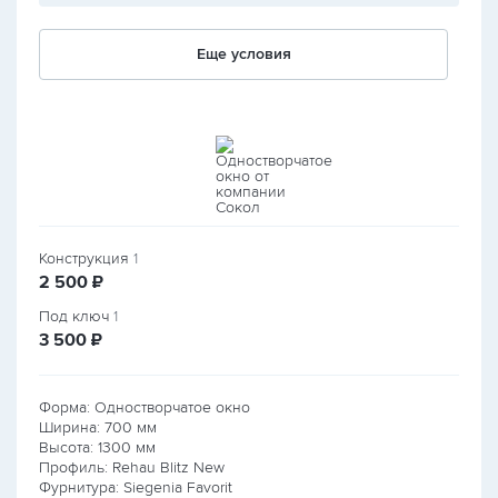
Еще условия
Конструкция
1
руб.
2 500
₽
Под ключ
1
руб.
3 500
₽
Форма: Одностворчатое окно
Ширина:
700
мм
Высота:
1300
мм
Профиль: Rehau Blitz New
Фурнитура: Siegenia Favorit