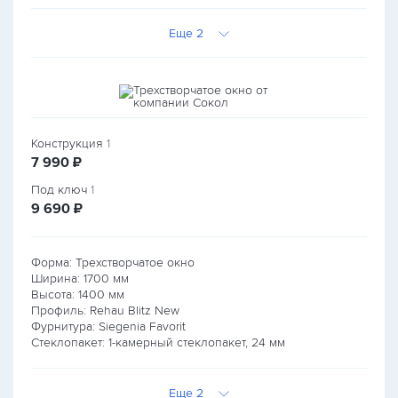
Еще 2
Конструкция
1
руб.
7 990
₽
Под ключ
1
руб.
9 690
₽
Форма: Трехстворчатое окно
Ширина:
1700
мм
Высота:
1400
мм
Профиль: Rehau Blitz New
Фурнитура: Siegenia Favorit
Стеклопакет: 1-камерный стеклопакет, 24 мм
Еще 2