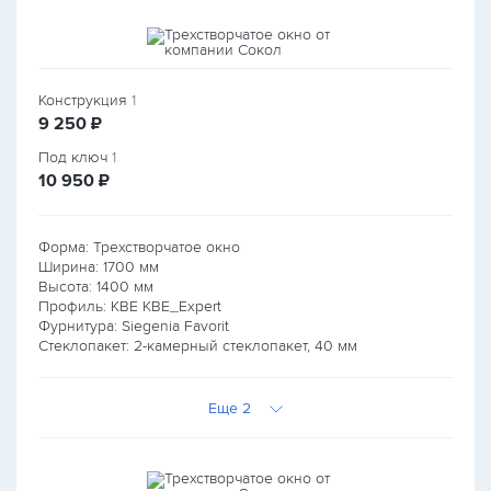
Конструкция
1
руб.
9 250
₽
Под ключ
1
руб.
10 950
₽
Форма: Трехстворчатое окно
Ширина:
1700
мм
Высота:
1400
мм
Профиль: KBE KBE_Expert
Фурнитура: Siegenia Favorit
Стеклопакет: 2-камерный стеклопакет, 40 мм
Еще 2