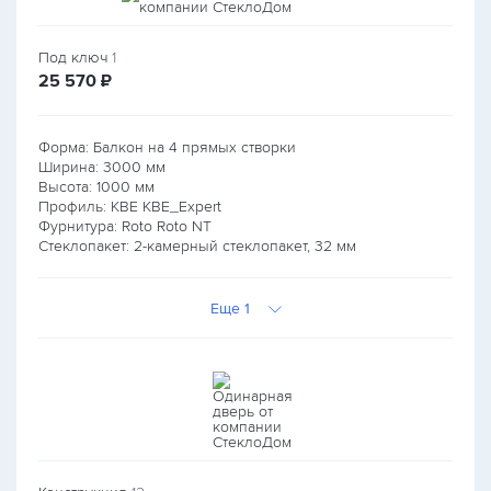
Под ключ
1
руб.
25 570
₽
Форма: Балкон на 4 прямых створки
Ширина:
3000
мм
Высота:
1000
мм
Профиль: KBE KBE_Expert
Фурнитура: Roto Roto NT
Стеклопакет: 2-камерный стеклопакет, 32 мм
Еще 1