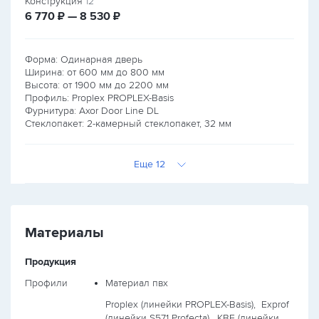
Конструкция
12
руб.
руб.
6 770
₽ — 8 530
₽
Форма: Одинарная дверь
Ширина: от
600
мм до
800
мм
Высота: от
1900
мм до
2200
мм
Профиль: Proplex PROPLEX-Basis
Фурнитура: Axor Door Line DL
Стеклопакет: 2-камерный стеклопакет, 32 мм
Еще 12
Материалы
Продукция
Профили
Материал пвх
Proplex (линейки PROPLEX-Basis),
Exprof
(линейки S571 Profecta),
KBE (линейки