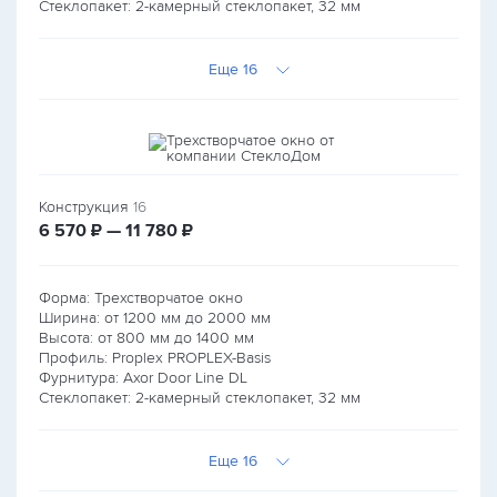
Стеклопакет: 2-камерный стеклопакет, 32 мм
Еще 16
Конструкция
16
руб.
руб.
6 570
₽ — 11 780
₽
Форма: Трехстворчатое окно
Ширина: от
1200
мм до
2000
мм
Высота: от
800
мм до
1400
мм
Профиль: Proplex PROPLEX-Basis
Фурнитура: Axor Door Line DL
Стеклопакет: 2-камерный стеклопакет, 32 мм
Еще 16