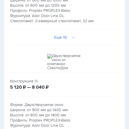
Ширина: от
600
мм до
1000
мм
Высота: от
600
мм до
1200
мм
Профиль: Proplex PROPLEX-Basis
Фурнитура: Axor Door Line DL
Стеклопакет: 2-камерный стеклопакет, 32 мм
Еще 16
Конструкция
16
руб.
руб.
5 120
₽ — 8 040
₽
Форма: Двухстворчатое окно
Ширина: от
900
мм до
1400
мм
Высота: от
800
мм до
1400
мм
Профиль: Proplex PROPLEX-Basis
Фурнитура: Axor Door Line DL