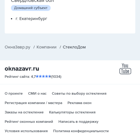
Свердловская обл
Домашний субъект
г. Екатеринбург
ОкнаЗавр.ру
/
Компании
/
СтеклоДом
yo
Рейтинг сайта: 4,7
(1034)
О проекте
СМИ о нас
Советы по выбору остекления
Регистрация компании / мастера
Реклама окон
Заказы на остекление
Калькуляторы остекления
Рейтинг оконных компаний
Написать в поддержку
Условия использования
Политика конфиденциальности