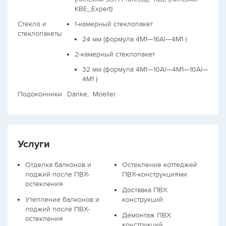
KBE_Expert)
Стекло и
1-камерный стеклопакет
стеклопакеты
24 мм (формула
4М1—16Al—4М1
)
2-камерный стеклопакет
32 мм (формула
4М1—10Al—4М1—10Al—
4М1
)
Подоконники
Danke, Moeller
Услуги
Отделка балконов и
Остекление коттеджей
лоджий после ПВХ-
ПВХ-конструкциями
остекления
Доставка ПВХ
Утепление балконов и
конструкций
лоджий после ПВХ-
Демонтаж ПВХ
остекления
конструкций