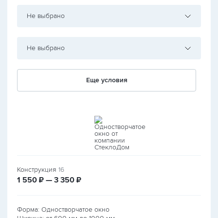
Не выбрано
Не выбрано
Еще условия
Конструкция
16
руб.
руб.
1 550
₽ — 3 350
₽
Форма: Одностворчатое окно