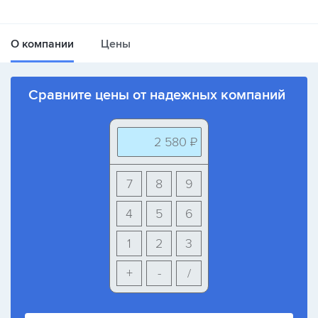
О компании
Цены
Сравните цены от надежных компаний
2 580 ₽
7
8
9
4
5
6
1
2
3
+
-
/