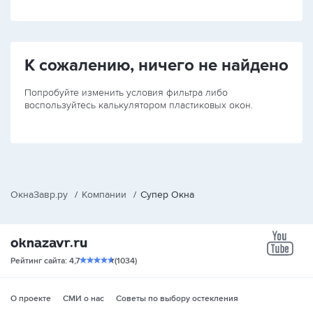
К сожалению, ничего не найдено
Попробуйте изменить условия фильтра либо
воспользуйтесь калькулятором пластиковых окон.
ОкнаЗавр.ру
/
Компании
/
Супер Окна
yo
Рейтинг сайта: 4,7
(1034)
О проекте
СМИ о нас
Советы по выбору остекления