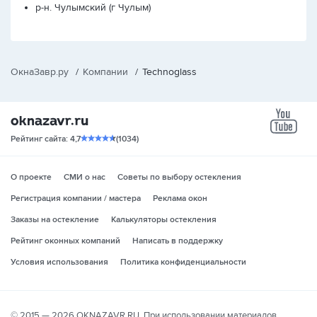
р-н. Чулымский (г Чулым)
ОкнаЗавр.ру
/
Компании
/
Technoglass
yo
Рейтинг сайта: 4,7
(1034)
О проекте
СМИ о нас
Советы по выбору остекления
Регистрация компании / мастера
Реклама окон
Заказы на остекление
Калькуляторы остекления
Рейтинг оконных компаний
Написать в поддержку
Условия использования
Политика конфиденциальности
© 2015 — 2026 OKNAZAVR.RU. При использовании материалов