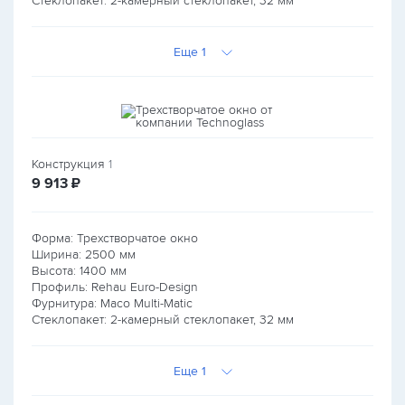
Стеклопакет: 2-камерный стеклопакет, 32 мм
Еще 1
Конструкция
1
руб.
9 913
₽
Форма: Трехстворчатое окно
Ширина:
2500
мм
Высота:
1400
мм
Профиль: Rehau Euro-Design
Фурнитура: Maco Multi-Matic
Стеклопакет: 2-камерный стеклопакет, 32 мм
Еще 1