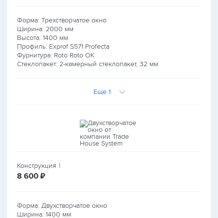
Форма: Трехстворчатое окно
Ширина:
2000
мм
Высота:
1400
мм
Профиль: Exprof S571 Profecta
Фурнитура: Roto Roto OK
Стеклопакет: 2-камерный стеклопакет, 32 мм
Еще 1
Конструкция
1
руб.
8 600
₽
Форма: Двухстворчатое окно
Ширина:
1400
мм