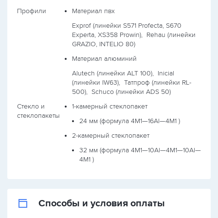
Профили
Материал пвх
Exprof (линейки S571 Profecta, S670
Experta, XS358 Prowin),
Rehau (линейки
GRAZIO, INTELIO 80)
Материал алюминий
Alutech (линейки ALT 100),
Inicial
(линейки IW63),
Татпроф (линейки RL-
500),
Schuco (линейки ADS 50)
Стекло и
1-камерный стеклопакет
стеклопакеты
24 мм (формула
4М1—16Al—4М1
)
2-камерный стеклопакет
32 мм (формула
4М1—10Al—4М1—10Al—
4М1
)
Способы и условия оплаты