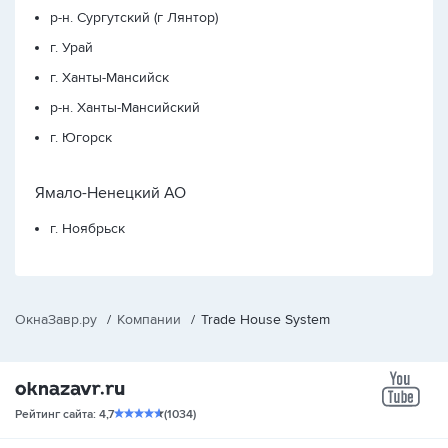
р-н. Сургутский (г Лянтор)
г. Урай
г. Ханты-Мансийск
р-н. Ханты-Мансийский
г. Югорск
Ямало-Ненецкий АО
г. Ноябрьск
ОкнаЗавр.ру
/
Компании
/
Trade House System
yo
Рейтинг сайта: 4,7
(1034)