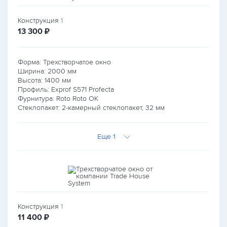
Конструкция
1
руб.
13 300
₽
Форма: Трехстворчатое окно
Ширина:
2000
мм
Высота:
1400
мм
Профиль: Exprof S571 Profecta
Фурнитура: Roto Roto OK
Стеклопакет: 2-камерный стеклопакет, 32 мм
Еще 1
Конструкция
1
руб.
11 400
₽