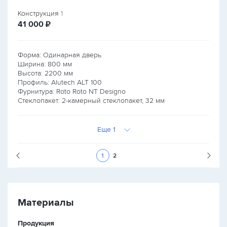
Конструкция
1
руб.
41 000
₽
Форма: Одинарная дверь
Ширина:
800
мм
Высота:
2200
мм
Профиль: Alutech ALT 100
Фурнитура: Roto Roto NT Designo
Стеклопакет: 2-камерный стеклопакет, 32 мм
Еще 1
Следующая стран
1
2
Материалы
Продукция