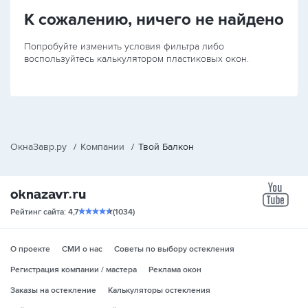
К сожалению, ничего не найдено
Попробуйте изменить условия фильтра либо
воспользуйтесь калькулятором пластиковых окон.
ОкнаЗавр.ру
/
Компании
/
Твой Балкон
yo
Рейтинг сайта: 4,7
(1034)
О проекте
СМИ о нас
Советы по выбору остекления
Регистрация компании / мастера
Реклама окон
Заказы на остекление
Калькуляторы остекления