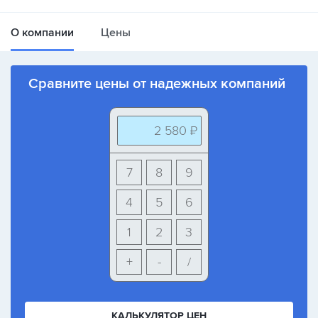
О компании
Цены
Сравните цены от надежных компаний
2 580 ₽
7
8
9
4
5
6
1
2
3
+
-
/
КАЛЬКУЛЯТОР ЦЕН