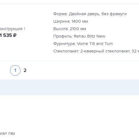
Форма: Двойная дверь, без фрамуги
Ширина:
1400
мм
онструкция
1
Высота:
2100
мм
руб.
1 535
₽
Профиль: Rehau Blitz New
Фурнитура: Vorne Tilt and Turn
Стеклопакет: 2-камерный стеклопакет, 32 
1
2
иал пвх