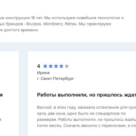
е конструкции 18 лет. Мы используем новейшие технологии и
 брендов - Brusbox, Montblanc, Rehau. Мы гарантируем
е долгого времени.
4
Ирина
г. Санкт-Петербург
я
Весной, в этом году, заказала остекление для кух
зала, два окна, одно было не стандартное по
а
размерам. Работы выполнили, но пришлось ждать
почти месяц. Сначала звонили с переносами, а п
за
вообще потерялись, поэтому три звезды. Окна…