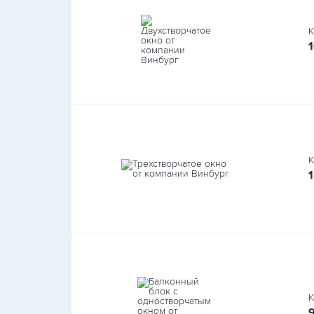
К
К
1
К