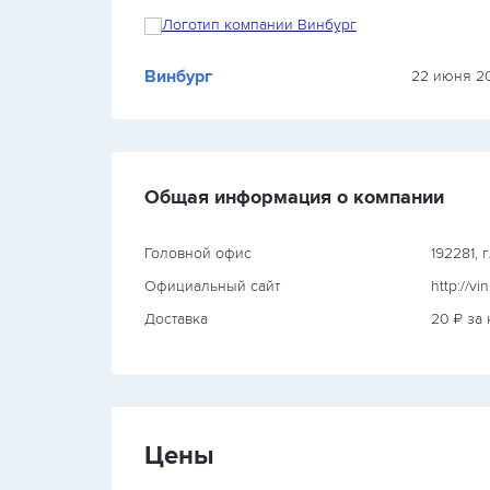
полдня, и окна отлично…
Винбург
2023 г.
22 июня 20
Общая информация о компании
Головной офис
192281, 
Официальный сайт
http://vi
Доставка
20 ₽ за
Цены