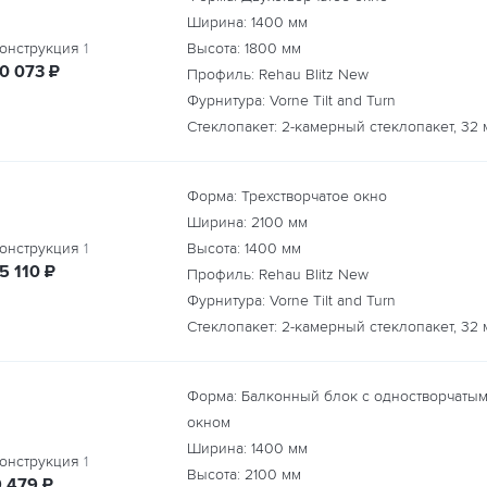
Ширина:
1400
мм
онструкция
1
Высота:
1800
мм
руб.
10 073
₽
Профиль: Rehau Blitz New
Фурнитура: Vorne Tilt and Turn
Стеклопакет: 2-камерный стеклопакет, 32 
Форма: Трехстворчатое окно
Ширина:
2100
мм
онструкция
1
Высота:
1400
мм
руб.
5 110
₽
Профиль: Rehau Blitz New
Фурнитура: Vorne Tilt and Turn
Стеклопакет: 2-камерный стеклопакет, 32 
Форма: Балконный блок с одностворчаты
окном
Ширина:
1400
мм
онструкция
1
Высота:
2100
мм
руб.
9 479
₽