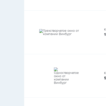
К
1
К