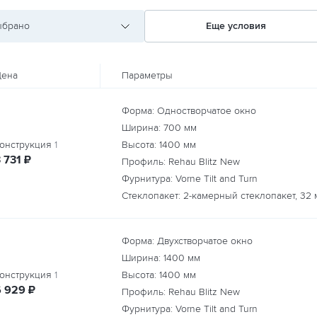
ыбрано
Еще условия
ена
Параметры
Форма: Одностворчатое окно
Ширина:
700
мм
онструкция
1
Высота:
1400
мм
руб.
 731
₽
Профиль: Rehau Blitz New
Фурнитура: Vorne Tilt and Turn
Стеклопакет: 2-камерный стеклопакет, 32 
Форма: Двухстворчатое окно
Ширина:
1400
мм
онструкция
1
Высота:
1400
мм
руб.
6 929
₽
Профиль: Rehau Blitz New
Фурнитура: Vorne Tilt and Turn