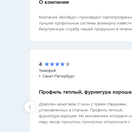
О компании
Компания «ВинБург» производит светопрозрачны
лучшие профильные системы всемирно известных
безупречную службу нашей продукции в течени
4
Тимофей
г. Санкт-Петербург
Профиль теплый, фурнитура хороша
я и
Доволен качеством 3 окон с тремя створками,
атно и
установленных в спальне. Профиль теплый,
шился.
фурнитура хорошая. Но монтажники опоздали н
ошел
пару часов, пришлось полностью отпроситься с
, что…
работы. В остальном, работа выполнена хорошо 