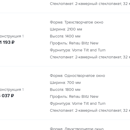
Стеклопакет: 2-камерный стеклопакет, 32 
Форма: Трехстворчатое окно
Ширина:
2100
мм
онструкция
1
Высота:
1400
мм
руб.
1 193
₽
Профиль: Rehau Blitz New
Фурнитура: Vorne Tilt and Turn
Стеклопакет: 2-камерный стеклопакет, 32 
Форма: Одностворчатое окно
Ширина:
700
мм
онструкция
1
Высота:
1800
мм
руб.
5 037
₽
Профиль: Rehau Blitz New
Фурнитура: Vorne Tilt and Turn
Стеклопакет: 2-камерный стеклопакет, 32 
Форма: Двухстворчатое окно