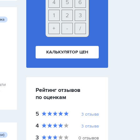
4
5
6
1
2
3
вка
+
-
/
КАЛЬКУЛЯТОР ЦЕН
али
Рейтинг отзывов
ё
по оценкам
5
3
отзыва
4
3
отзыва
ри)
3
0
отзывов