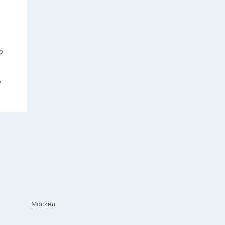
о
о
Москва