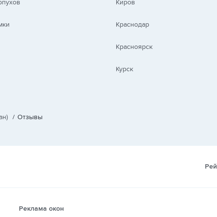
рпухов
Киров
мки
Краснодар
Красноярск
Курск
ан)
/
Отзывы
Рей
Реклама окон