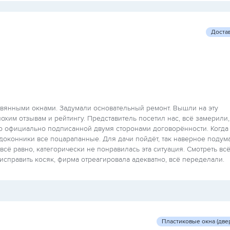
Доста
евянными окнами. Задумали основательный ремонт. Вышли на эту
охим отзывам и рейтингу. Представитель посетил нас, всё замерили,
но официально подписанной двумя сторонами договорённости. Когда
одоконники все поцарапанные. Для дачи пойдёт, так наверное подум
 всё равно, категорически не понравилась эта ситуация. Смотреть вс
исправить косяк, фирма отреагировала адекватно, всё переделали.
Пластиковые окна (две