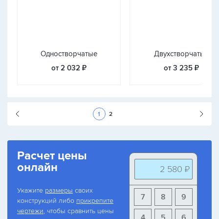
Одностворчатые
Двухстворчатые
от 2 032 ₽
от 3 235 ₽
Следующая стран
1
2
Расчет цены
онлайн
2 580 ₽
Укажите
размеры
своих
7
8
9
конструкций либо
прикрепите
чертежи
, чтобы сравнить цены
4
5
6