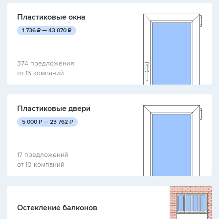
Пластиковые окна
руб.
руб.
1 736
₽ —
43 070
₽
374 предложения
от 15 компаний
Пластиковые двери
руб.
руб.
5 000
₽ —
23 762
₽
17 предложений
от 10 компаний
Остекление балконов