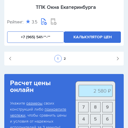
ТПК Окна Екатеринбурга
Рейтинг:
3.5
+7 (965) 541-**-**
КАЛЬКУЛЯТОР ЦЕН
Следующая стран
1
2
Расчет цены
онлайн
2 580 ₽
Укажите
размеры
своих
7
8
9
конструкций либо
прикрепите
чертежи
, чтобы сравнить цены
4
5
6
и условия от надежных
исполнителей за 3 минуты!