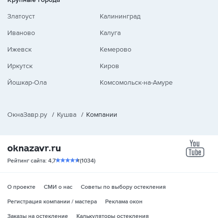
Златоуст
Калининград
Иваново
Калуга
Ижевск
Кемерово
Иркутск
Киров
Йошкар-Ола
Комсомольск-на-Амуре
ОкнаЗавр.ру
/
Кушва
/
Компании
yo
Рейтинг сайта: 4,7
(1034)
О проекте
СМИ о нас
Советы по выбору остекления
Регистрация компании / мастера
Реклама окон
Заказы на остекление
Калькуляторы остекления