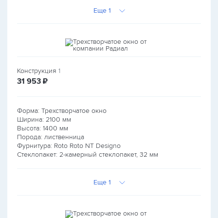
Еще 1
Конструкция
1
руб.
31 953
₽
Форма: Трехстворчатое окно
Ширина:
2100
мм
Высота:
1400
мм
Порода: лиственница
Фурнитура: Roto Roto NT Designo
Стеклопакет: 2-камерный стеклопакет, 32 мм
Еще 1