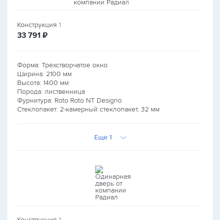
Конструкция
1
руб.
33 791
₽
Форма: Трехстворчатое окно
Ширина:
2100
мм
Высота:
1400
мм
Порода: лиственница
Фурнитура: Roto Roto NT Designo
Стеклопакет: 2-камерный стеклопакет, 32 мм
Еще 1
Конструкция
1