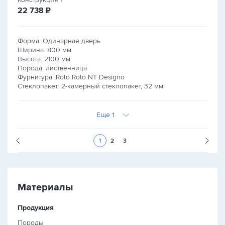
руб.
22 738
₽
Форма: Одинарная дверь
Ширина:
800
мм
Высота:
2100
мм
Порода: лиственница
Фурнитура: Roto Roto NT Designo
Стеклопакет: 2-камерный стеклопакет, 32 мм
Еще 1
Следующая стран
1
2
3
Материалы
Продукция
Породы