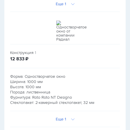
Еще 1
Конструкция
1
руб.
12 833
₽
Форма: Одностворчатое окно
Ширина:
1000
мм
Высота:
1000
мм
Порода: лиственница
Фурнитура: Roto Roto NT Designo
Стеклопакет: 2-камерный стеклопакет, 32 мм
Еще 1