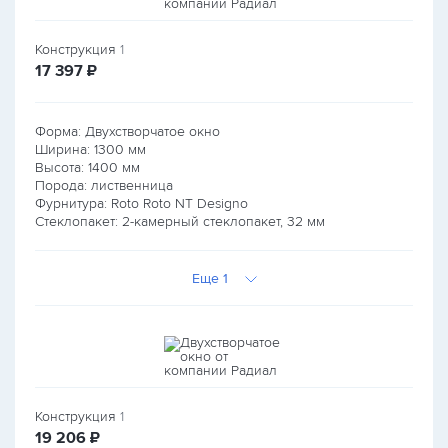
Конструкция
1
руб.
17 397
₽
Форма: Двухстворчатое окно
Ширина:
1300
мм
Высота:
1400
мм
Порода: лиственница
Фурнитура: Roto Roto NT Designo
Стеклопакет: 2-камерный стеклопакет, 32 мм
Еще 1
Конструкция
1
руб.
19 206
₽