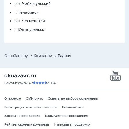
р-н. Чебаркульский
г. Челябинск
р-н. Чесменский
г. Южноуральск
ОкнаЗавр.ру
/
Компании
/
Радиал
yo
Рейтинг сайта: 4,7
(1034)
О проекте
СМИ о нас
Советы по выбору остекления
Регистрация компании / мастера
Реклама окон
Заказы на остекление
Калькуляторы остекления
Рейтинг оконных компаний
Написать в поддержку