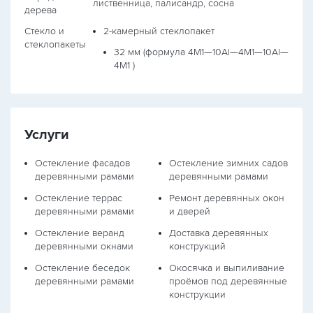
лиственница, палисандр, сосна
дерева
Стекло и
2-камерный стеклопакет
стеклопакеты
32 мм (формула
4М1—10Al—4М1—10Al—
4М1
)
Услуги
Остекление фасадов
Остекление зимних садов
деревянными рамами
деревянными рамами
Остекление террас
Ремонт деревянных окон
деревянными рамами
и дверей
Остекление веранд
Доставка деревянных
деревянными окнами
конструкций
Остекление беседок
Окосячка и выпиливание
деревянными рамами
проёмов под деревянные
конструкции