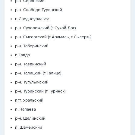
р-н. Серовский
р-н. Слободо-Туринский
г. Среднеуральск
р-н. Сухоложский (г Сухой Лог)
р-н. Сысертский (г Арамиль, г Сысерть)
р-н. Таборинский
г. Тавда
р-н. Тавдинский
р-н. Талицкий (г Талица)
р-н. Тугулымский
р-н. Туринский (г Туринск)
пгт. Уральский
п. Чапаева
р-н. Шалинский
п. Шамейский