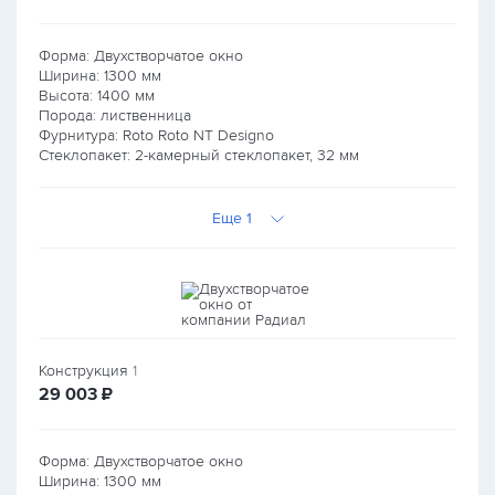
Форма: Двухстворчатое окно
Ширина:
1300
мм
Высота:
1400
мм
Порода: лиственница
Фурнитура: Roto Roto NT Designo
Стеклопакет: 2-камерный стеклопакет, 32 мм
Еще 1
Конструкция
1
руб.
29 003
₽
Форма: Двухстворчатое окно
Ширина:
1300
мм