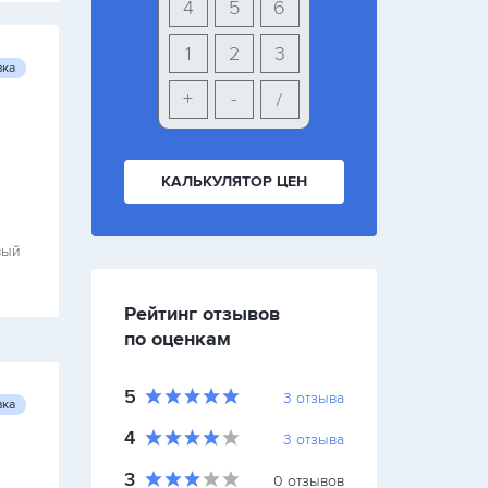
4
5
6
1
2
3
вка
+
-
/
КАЛЬКУЛЯТОР ЦЕН
вый
Рейтинг отзывов
по оценкам
5
3
отзыва
вка
4
3
отзыва
3
0
отзывов