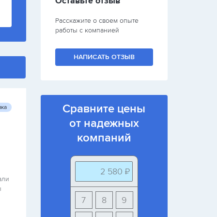
Оставьте отзыв
Расскажите о своем опыте
работы с компанией
НАПИСАТЬ ОТЗЫВ
Сравните цены
вка
от надежных
компаний
2 580 ₽
али
ы
7
8
9