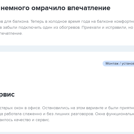
 немного омрачило впечатление
ов для балкона. Теперь в холодное время года на балконе комфортн
ра забыли подключить один из обогревов. Приехали и исправили, но
печатление.
Монтаж / устано
рвис
тарых окон в офисе. Остановились на этом варианте и были приятн
да работала слаженно и без лишних разговоров. Окна функциональ
илось качество и сервис.