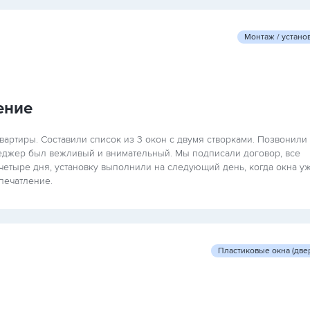
Монтаж / устано
ение
артиры. Составили список из 3 окон с двумя створками. Позвонили 
неджер был вежливый и внимательный. Мы подписали договор, все
четыре дня, установку выполнили на следующий день, когда окна у
печатление.
Пластиковые окна (две