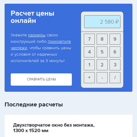
Расчет цены
онлайн
2 580 ₽
Укажите
размеры
своих
7
8
9
конструкций либо
прикрепите
чертежи
, чтобы сравнить цены
4
5
6
и условия от надежных
исполнителей за 3 минуты!
1
2
3
+
-
/
СРАВНИТЬ ЦЕНЫ
Последние расчеты
Двухстворчатое окно без монтажа,
1300 х 1520 мм