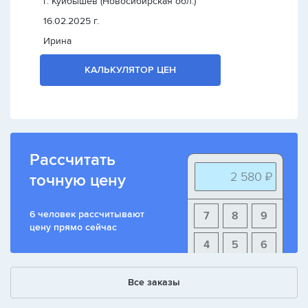
г. Куйбышев (Новосибирская обл.)
16.02.2025 г.
Ирина
КАЛЬКУЛЯТОР ЦЕН
Рассчитать
2 580 ₽
точную цену
6 человек рассчитывают
7
8
9
цену прямо сейчас
4
5
6
1
2
3
Все заказы
+
-
/