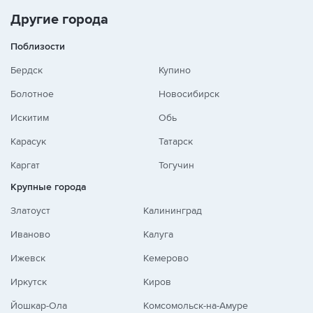
Другие города
Поблизости
Бердск
Купино
Болотное
Новосибирск
Искитим
Обь
Карасук
Татарск
Каргат
Тогучин
Крупные города
Златоуст
Калининград
Иваново
Калуга
Ижевск
Кемерово
Иркутск
Киров
Йошкар-Ола
Комсомольск-на-Амуре