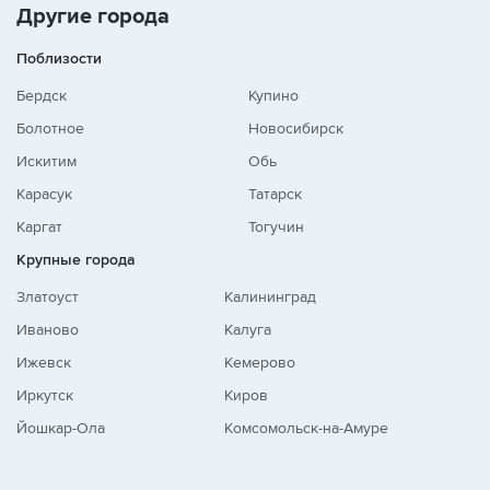
Другие города
Поблизости
Бердск
Купино
Болотное
Новосибирск
Искитим
Обь
Карасук
Татарск
Каргат
Тогучин
Крупные города
Златоуст
Калининград
Иваново
Калуга
Ижевск
Кемерово
Иркутск
Киров
Йошкар-Ола
Комсомольск-на-Амуре