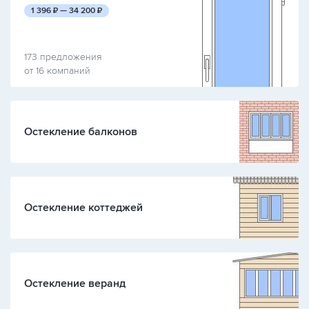
руб.
руб.
1 396
₽ —
34 200
₽
173 предложения
от 16 компаний
Остекление балконов
Остекление коттеджей
Остекление веранд