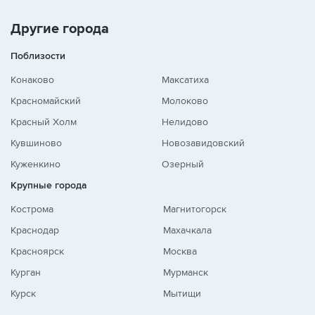
Другие города
Поблизости
Конаково
Максатиха
Красномайский
Молоково
Красный Холм
Нелидово
Кувшиново
Новозавидовский
Куженкино
Озерный
Крупные города
Кострома
Магнитогорск
Краснодар
Махачкала
Красноярск
Москва
Курган
Мурманск
Курск
Мытищи