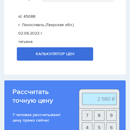
id: 45088
г. Лихославль (Тверская обл.)
02.06.2023 г.
татьяна
КАЛЬКУЛЯТОР ЦЕН
Рассчитать
2 580 ₽
точную цену
7 человек рассчитывают
7
8
9
цену прямо сейчас
4
5
6