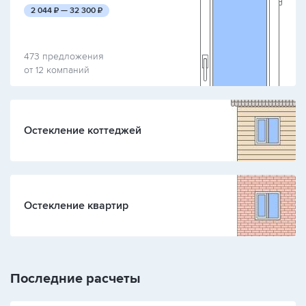
руб.
руб.
2 044
₽ —
32 300
₽
473 предложения
от 12 компаний
Остекление коттеджей
Остекление квартир
Последние расчеты