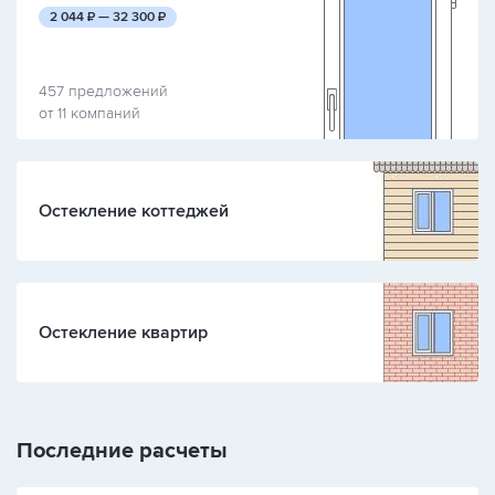
руб.
руб.
2 044
₽ —
32 300
₽
457 предложений
от 11 компаний
Остекление коттеджей
Остекление квартир
Последние расчеты