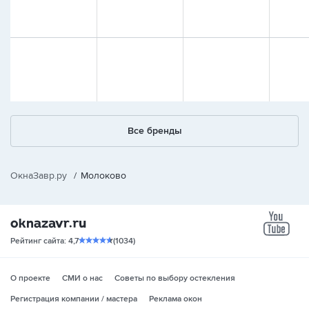
Все бренды
ОкнаЗавр.ру
/
Молоково
yo
Рейтинг сайта: 4,7
(1034)
О проекте
СМИ о нас
Советы по выбору остекления
Регистрация компании / мастера
Реклама окон