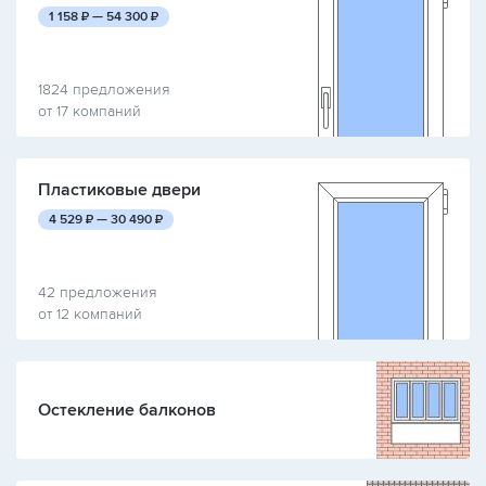
руб.
руб.
1 158
₽ —
54 300
₽
1824 предложения
от 17 компаний
Пластиковые двери
руб.
руб.
4 529
₽ —
30 490
₽
42 предложения
от 12 компаний
Остекление балконов