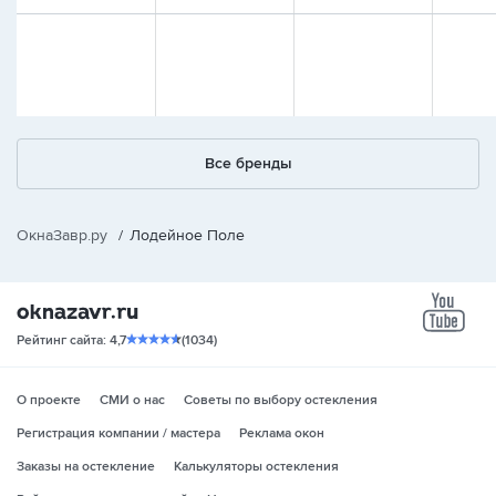
Все бренды
ОкнаЗавр.ру
/
Лодейное Поле
yo
Рейтинг сайта: 4,7
(1034)
О проекте
СМИ о нас
Советы по выбору остекления
Регистрация компании / мастера
Реклама окон
Заказы на остекление
Калькуляторы остекления