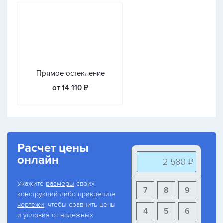
Прямое остекление
от 14 110 ₽
Расчет цены
онлайн
2 580 ₽
Укажите
размеры
своих
7
8
9
конструкций либо
прикрепите
чертежи
, чтобы сравнить цены
4
5
6
и условия от надежных