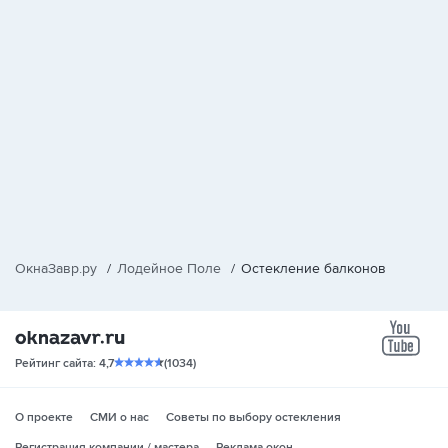
ОкнаЗавр.ру
/
Лодейное Поле
/
Остекление балконов
yo
Рейтинг сайта: 4,7
(1034)
О проекте
СМИ о нас
Советы по выбору остекления
Регистрация компании / мастера
Реклама окон