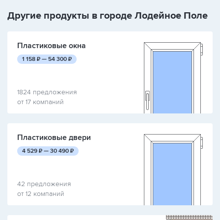
Другие продукты в городе Лодейное Поле
Пластиковые окна
руб.
руб.
1 158
₽ —
54 300
₽
1824 предложения
от 17 компаний
Пластиковые двери
руб.
руб.
4 529
₽ —
30 490
₽
42 предложения
от 12 компаний