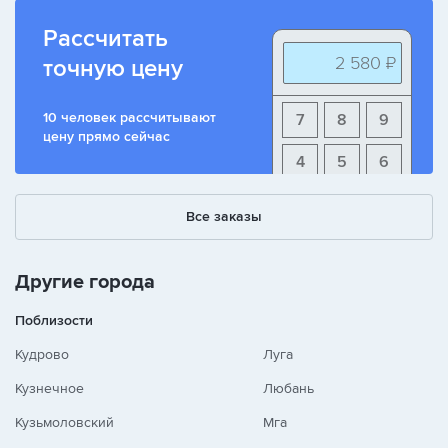
Рассчитать
2 580 ₽
точную цену
10 человек рассчитывают
7
8
9
цену прямо сейчас
4
5
6
1
2
3
Все заказы
+
-
/
Другие города
Поблизости
Кудрово
Луга
Кузнечное
Любань
Кузьмоловский
Мга