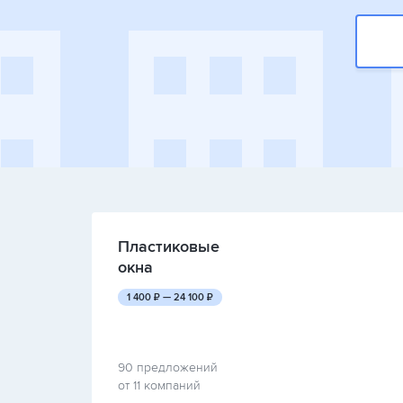
Пластиковые
окна
руб.
руб.
1 400
₽ —
24 100
₽
90 предложений
от 11 компаний