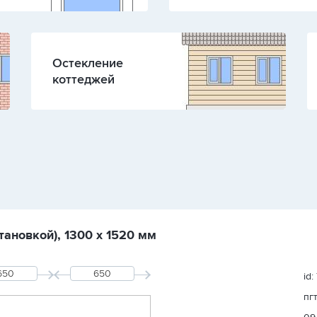
Остекление
коттеджей
тановкой), 1300 х 1520 мм
id:
пг