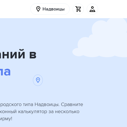
Надвоицы
аний в
па
ородского типа Надвоицы. Сравните
оконный калькулятор за несколько
ирму!