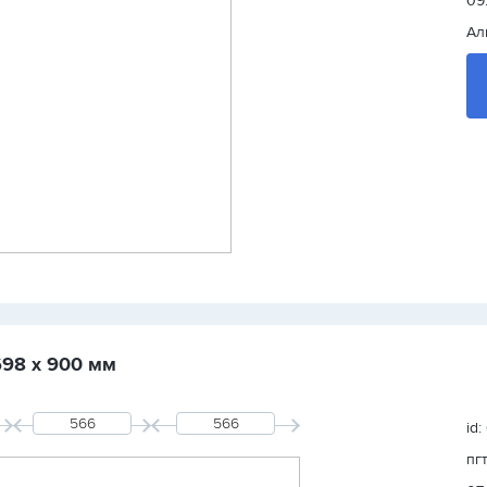
09
Ал
698 х 900 мм
id:
пг