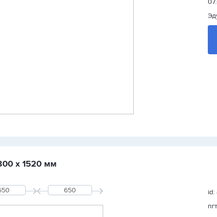
07
Эд
300 х 1520 мм
id:
пг