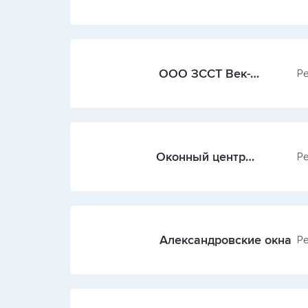
СТАРК
ООО ЗССТ Век-
Ре
Стеклов
Оконный центр
Ре
(Карелия)
Александровские окна
Ре