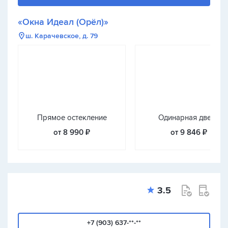
«Окна Идеал (Орёл)»
ш. Карачевское, д. 79
Прямое остекление
Одинарная дверь
от 8 990 ₽
от 9 846 ₽
3.5
+7 (903) 637-**-**