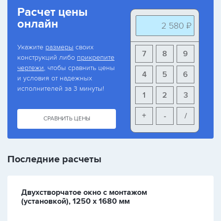
Расчет цены
онлайн
2 580 ₽
Укажите
размеры
своих
7
8
9
конструкций либо
прикрепите
чертежи
, чтобы сравнить цены
4
5
6
и условия от надежных
исполнителей за 3 минуты!
1
2
3
+
-
/
СРАВНИТЬ ЦЕНЫ
Последние расчеты
Двухстворчатое окно с монтажом
(установкой), 1250 х 1680 мм