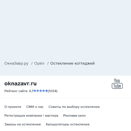
ОкнаЗавр.ру
/
Орёл
/
Остекление коттеджей
yo
Рейтинг сайта: 4,7
(1034)
О проекте
СМИ о нас
Советы по выбору остекления
Регистрация компании / мастера
Реклама окон
Заказы на остекление
Калькуляторы остекления