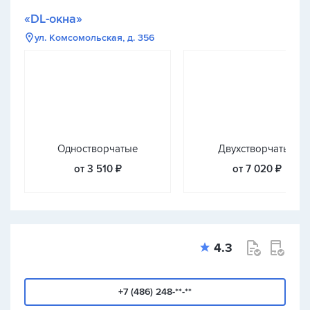
«DL-окна»
ул. Комсомольская, д. 356
Одностворчатые
Двухстворчатые
от 3 510 ₽
от 7 020 ₽
4.3
+7 (486) 248-**-**