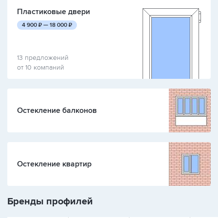
Пластиковые двери
руб.
руб.
4 900
₽ —
18 000
₽
13 предложений
от 10 компаний
Остекление балконов
Остекление квартир
Бренды профилей