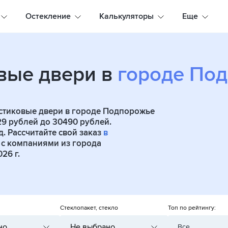
Остекление
Калькуляторы
Еще
вые двери в
городе По
стиковые двери в городе Подпорожье
29 рублей до 30490 рублей.
. Рассчитайте свой заказ
в
 с компаниями из города
26 г.
Стеклопакет, стекло
Топ по рейтингу:
но
Не выбрано
Все