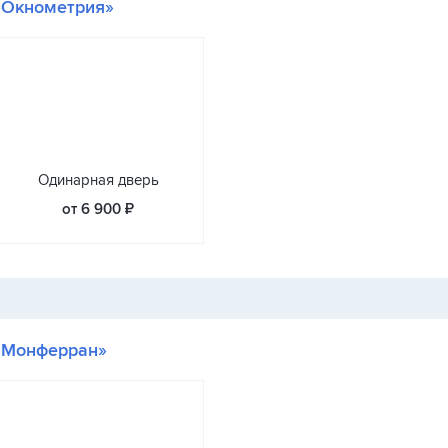
«Окнометрия»
Одинарная дверь
от 6 900 ₽
«Монферран»