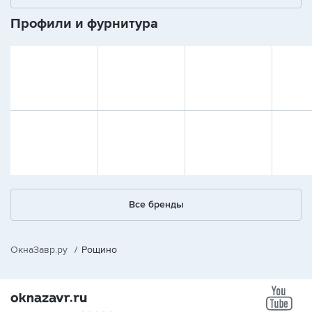
Профили и фурнитура
Все бренды
ОкнаЗавр.ру
/
Рощино
yo