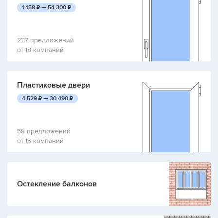
руб.
руб.
1 158
₽ —
54 300
₽
2117 предложений
от 18 компаний
Пластиковые двери
руб.
руб.
4 529
₽ —
30 490
₽
58 предложений
от 13 компаний
Остекление балконов