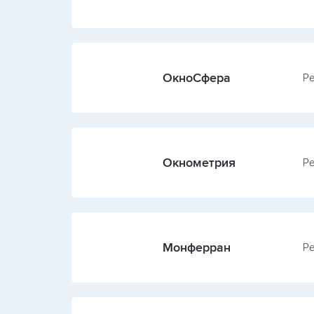
ОкноСфера
Ре
Окнометрия
Ре
Монферран
Ре