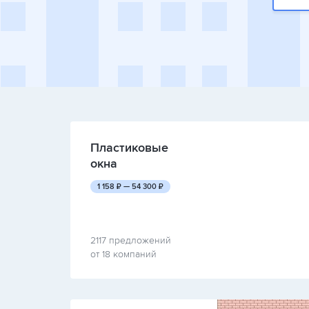
Пластиковые
окна
руб.
руб.
1 158
₽ —
54 300
₽
2117 предложений
от 18 компаний