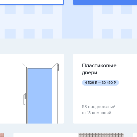
Пластиковые
двери
руб.
руб.
4 529
₽ —
30 490
₽
58 предложений
от 13 компаний