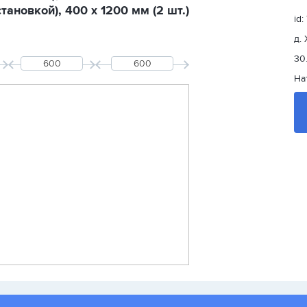
ановкой), 400 х 1200 мм (2 шт.)
id:
д.
30
На