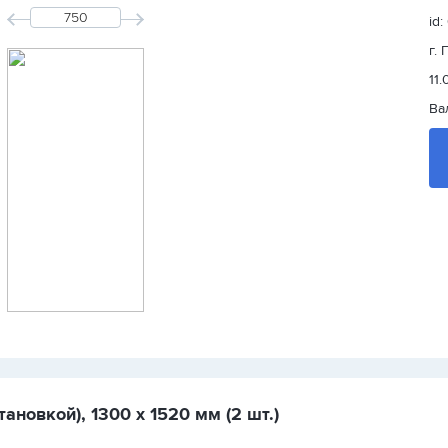
id:
г.
11.
Ва
ановкой), 1300 х 1520 мм (2 шт.)