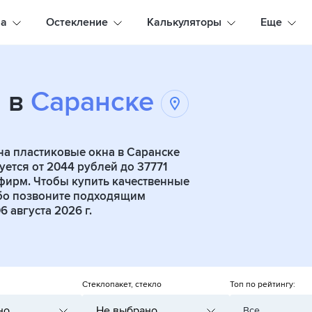
на
Остекление
Калькуляторы
Еще
а в
Саранске
а пластиковые окна в Саранске
ется от 2044 рублей до 37771
ирм. Чтобы купить качественные
о позвоните подходящим
 августа 2026 г.
Стеклопакет, стекло
Топ по рейтингу:
но
Не выбрано
Все