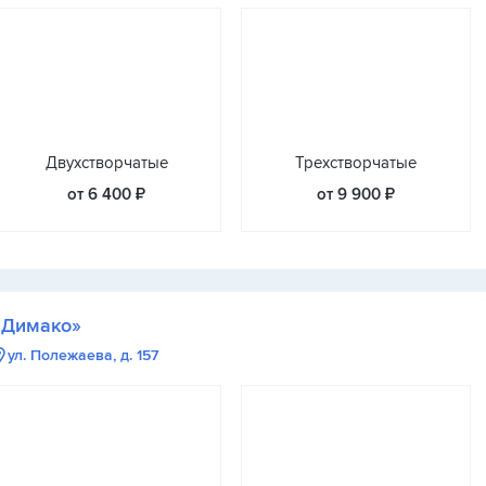
Двухстворчатые
Трехстворчатые
от 6 400 ₽
от 9 900 ₽
«Димако»
ул. Полежаева, д. 157