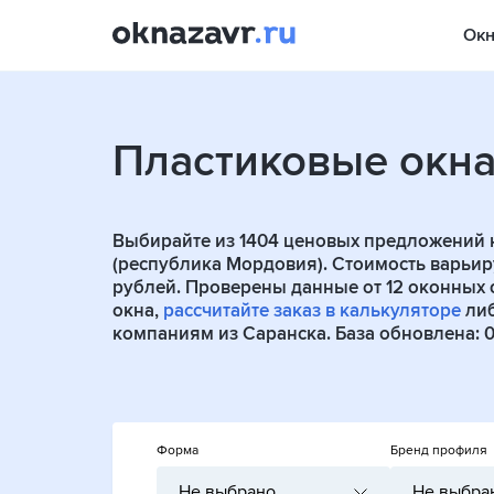
Ок
Пластиковые окн
Выбирайте из
1404
ценовых предложений н
(республика Мордовия). Стоимость варьиру
рублей. Проверены данные от
12
оконных ф
окна,
рассчитайте заказ в калькуляторе
либ
компаниям из Саранска. База обновлена: 06
Форма
Бренд профиля
Не выбрано
Не выбра