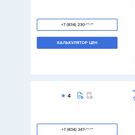
+7 (834) 230-**-**
КАЛЬКУЛЯТОР ЦЕН
4
+7 (834) 247-**-**