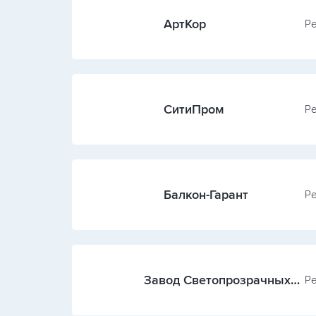
АртКор
Ре
СитиПром
Ре
Балкон-Гарант
Ре
Завод Светопрозрачных
Ре
Конструкций