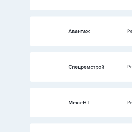
оконный завод
Авантаж
Ре
Спецремстрой
Ре
Меко-НТ
Ре