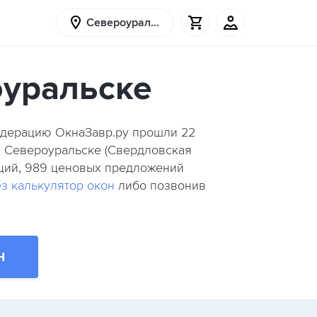
Североуральск
оуральске
Модерацию ОкнаЗавр.ру прошли
22
в Североуральске (Свердловская
укций, 989 ценовых предложений
з калькулятор окон
либо позвонив
Н