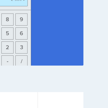
8
9
5
6
2
3
-
/