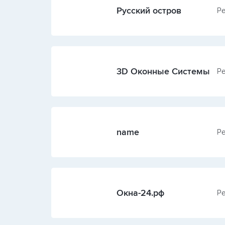
Русский остров
Ре
3D Оконные Системы
Ре
name
Ре
Окна-24.рф
Ре