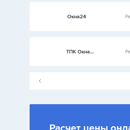
Окна24
Ре
ТПК Окна
Ре
Екатеринбурга
Расчет цены онл