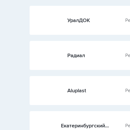
УралДОК
Ре
Радиал
Ре
Aluplast
Ре
Екатеринбургский
Ре