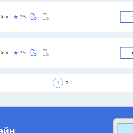
йтинг:
3.5
+
йтинг:
3.5
1
2
айн