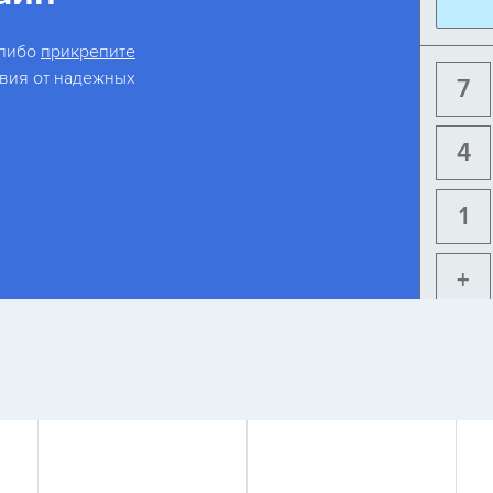
 либо
прикрепите
овия от надежных
7
4
1
+