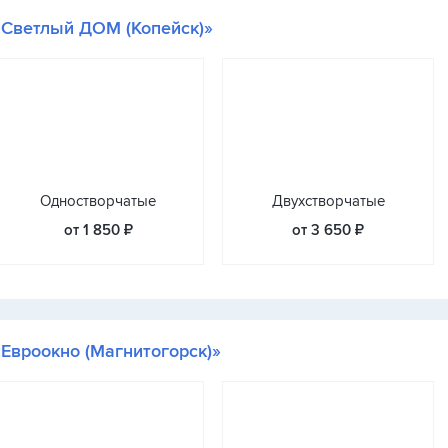
«Светлый ДОМ (Копейск)»
Одностворчатые
Двухстворчатые
от 1 850 ₽
от 3 650 ₽
«Евроокно (Магнитогорск)»