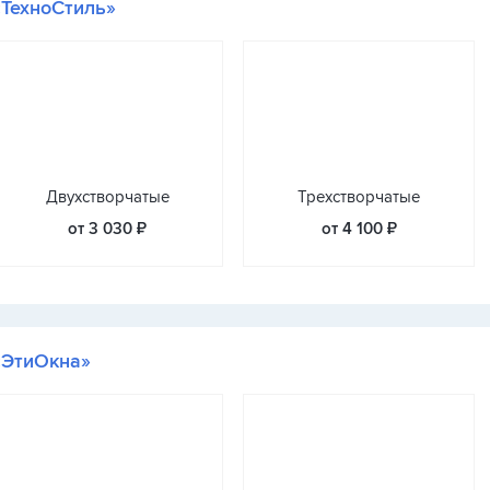
«ТехноСтиль»
Двухстворчатые
Трехстворчатые
от 3 030 ₽
от 4 100 ₽
«ЭтиОкна»