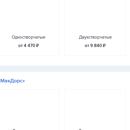
Одностворчатые
Двухстворчатые
от 4 470 ₽
от 9 840 ₽
«МакДорс»