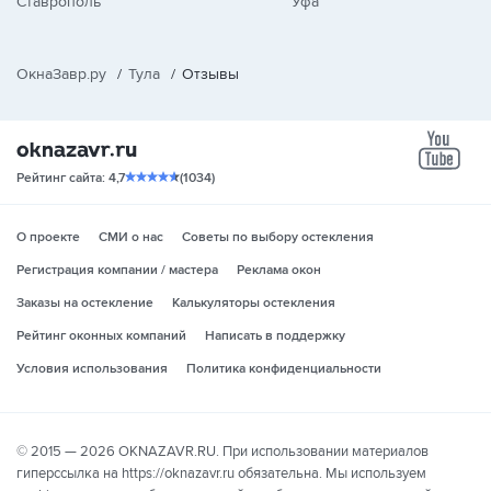
Ставрополь
Уфа
ОкнаЗавр.ру
/
Тула
/
Отзывы
yo
Рейтинг сайта: 4,7
(1034)
О проекте
СМИ о нас
Советы по выбору остекления
Регистрация компании / мастера
Реклама окон
Заказы на остекление
Калькуляторы остекления
Рейтинг оконных компаний
Написать в поддержку
Условия использования
Политика конфиденциальности
© 2015 — 2026 OKNAZAVR.RU. При использовании материалов
гиперссылка на https://oknazavr.ru обязательна. Мы используем