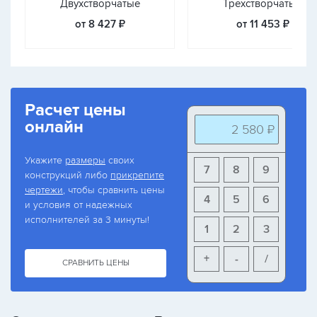
Двухстворчатые
Трехстворчатые
от 8 427 ₽
от 11 453 ₽
Расчет цены
онлайн
2 580 ₽
Укажите
размеры
своих
7
8
9
конструкций либо
прикрепите
чертежи
, чтобы сравнить цены
4
5
6
и условия от надежных
исполнителей за 3 минуты!
1
2
3
+
-
/
СРАВНИТЬ ЦЕНЫ