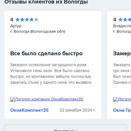
Отзывы клиентов из Вологды
4
4
Артур
Владисл
г. Вологда (Вологодская обл)
г. Вологд
Все было сделано быстро
Замер
Заказали остекление загородного дома.
Заказали
Установили семь окон. Все было сделано
три окна
быстро, но монтажники забыли полностью
был точн
заделать стыки у одного окна, что вызвало
Однако н
небольшие проблемы с теплоизоляцией.
небольшо
Решили вопрос быстро. В остальном окна
мастер и
хорошие,…
будущем 
ОкнаКомплект35
Окна Г
22 декабря 2024 г.