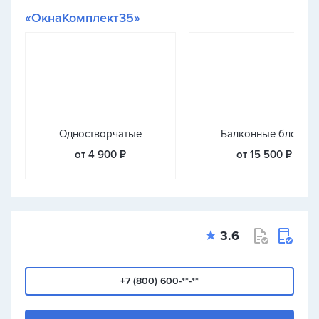
«ОкнаКомплект35»
Одностворчатые
Балконные блоки
от 4 900 ₽
от 15 500 ₽
3.6
+7 (800) 600-**-**