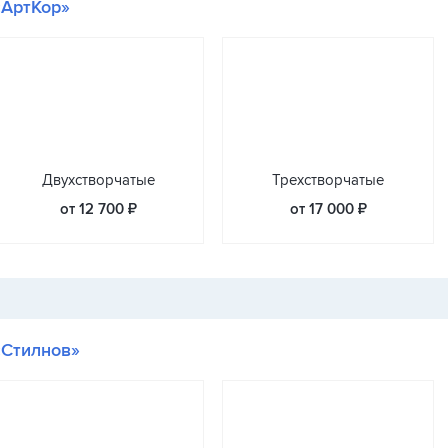
«АртКор»
Двухстворчатые
Трехстворчатые
от 12 700 ₽
от 17 000 ₽
«Стилнов»