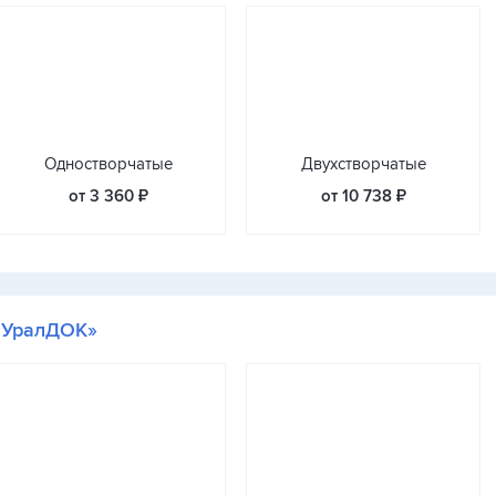
Одностворчатые
Двухстворчатые
от 3 360 ₽
от 10 738 ₽
«УралДОК»