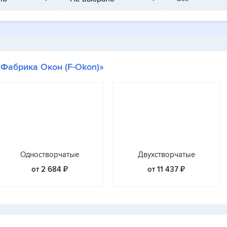
«Фабрика Окон (F-Okon)»
Одностворчатые
Двухстворчатые
от 2 684 ₽
от 11 437 ₽