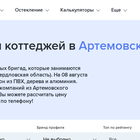
Остекление
Калькуляторы
Еще
я коттеджей в
Артемовс
ых бригад, которые занимаются
рдловская область). На 08 августа
он из ПВХ, дерева и алюминия.
 компаний из Артемовского
 Вы можете рассчитать цену
по телефону!
Бренд профиля
Топ по рейтингу:
но
Не выбрано
Все