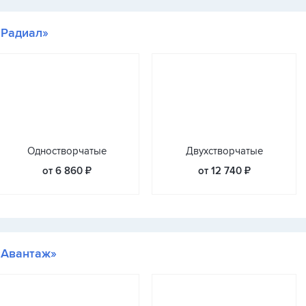
«Радиал»
Одностворчатые
Двухстворчатые
от 6 860 ₽
от 12 740 ₽
«Авантаж»