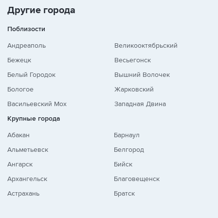
Другие города
Поблизости
Андреаполь
Великооктябрьский
Бежецк
Весьегонск
Белый Городок
Вышний Волочек
Бологое
Жарковский
Васильевский Мох
Западная Двина
Крупные города
Абакан
Барнаул
Альметьевск
Белгород
Ангарск
Бийск
Архангельск
Благовещенск
Астрахань
Братск