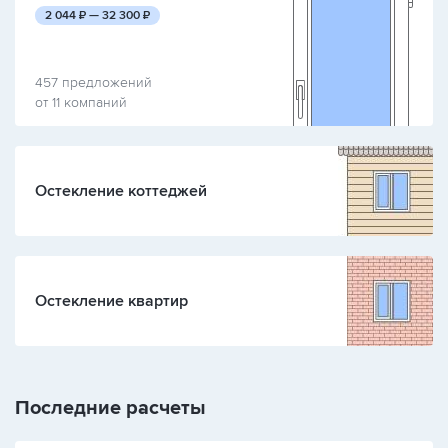
руб.
руб.
2 044
₽ —
32 300
₽
457 предложений
от 11 компаний
Остекление коттеджей
Остекление квартир
Последние расчеты