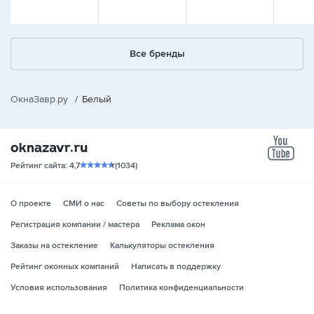
Все бренды
ОкнаЗавр.ру
/
Белый
yo
Рейтинг сайта: 4,7
(1034)
О проекте
СМИ о нас
Советы по выбору остекления
Регистрация компании / мастера
Реклама окон
Заказы на остекление
Калькуляторы остекления
Рейтинг оконных компаний
Написать в поддержку
Условия использования
Политика конфиденциальности