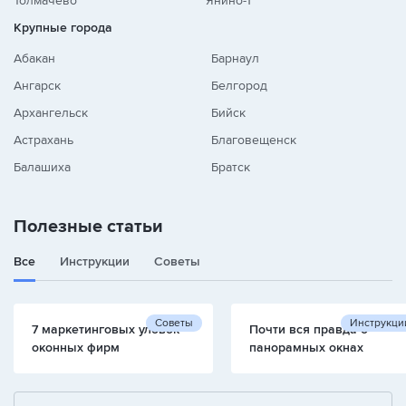
Толмачево
Янино-1
Крупные города
Абакан
Барнаул
Ангарск
Белгород
Архангельск
Бийск
Астрахань
Благовещенск
Балашиха
Братск
Полезные статьи
Все
Инструкции
Советы
Советы
Инструкци
7 маркетинговых уловок
Почти вся правда о
оконных фирм
панорамных окнах