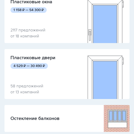
Пластиковые окна
руб.
руб.
1 158
₽ —
54 300
₽
2117 предложений
от 18 компаний
Пластиковые двери
руб.
руб.
4 529
₽ —
30 490
₽
58 предложений
от 13 компаний
Остекление балконов