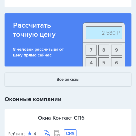
Рассчитать
2 580 ₽
точную цену
8 человек рассчитывают
7
8
9
цену прямо сейчас
4
5
6
1
2
3
Все заказы
+
-
/
Оконные компании
Окна Контакт СПб
CPA
Рейтинг:
4