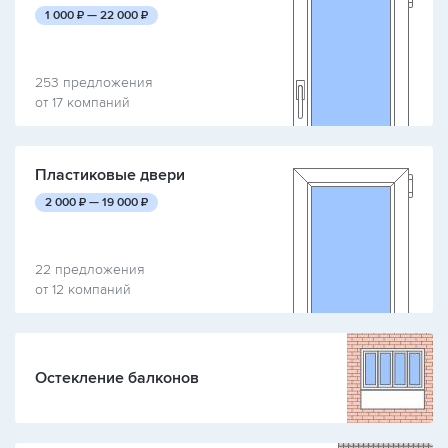
руб.
руб.
1 000
₽ —
22 000
₽
253 предложения
от 17 компаний
Пластиковые двери
руб.
руб.
2 000
₽ —
19 000
₽
22 предложения
от 12 компаний
Остекление балконов