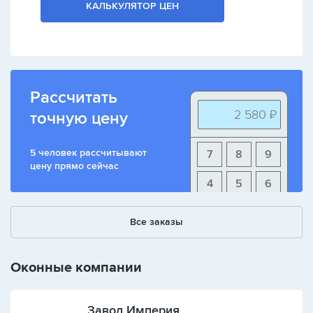
КАЛЬКУЛЯТОР ЦЕН
Рассчитать
2 580 ₽
точную цену
5 человек рассчитывают
7
8
9
цену прямо сейчас
4
5
6
1
2
3
Все заказы
+
-
/
Оконные компании
Завод Империя