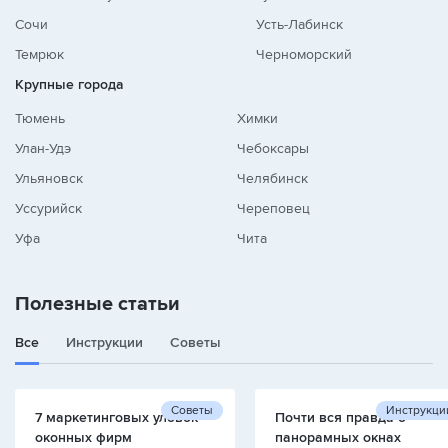
Сочи
Усть-Лабинск
Темрюк
Черноморский
Крупные города
Тюмень
Химки
Улан-Удэ
Чебоксары
Ульяновск
Челябинск
Уссурийск
Череповец
Уфа
Чита
Полезные статьи
Все
Инструкции
Советы
Советы
Инструкци
7 маркетинговых уловок
Почти вся правда о
оконных фирм
панорамных окнах