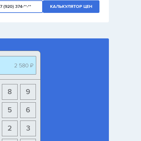
7 (920) 374-**-**
КАЛЬКУЛЯТОР ЦЕН
2 580 ₽
8
9
5
6
2
3