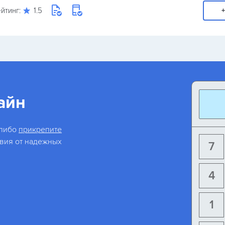
йтинг:
1.5
+
айн
 либо
прикрепите
овия от надежных
7
4
1