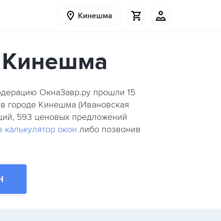
Кинешма
е Кинешма
Модерацию ОкнаЗавр.ру прошли
15
 в городе Кинешма (Ивановская
укций, 593 ценовых предложений
з калькулятор окон
либо позвонив
Н