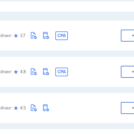
йтинг:
3.7
CPA
+
йтинг:
4.8
CPA
+
йтинг:
4.5
+