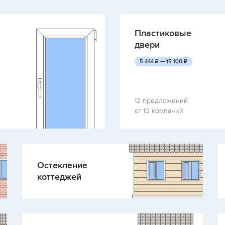
Пластиковые
двери
руб.
руб.
5 444
₽ —
15 100
₽
12 предложений
от 10 компаний
Остекление
коттеджей