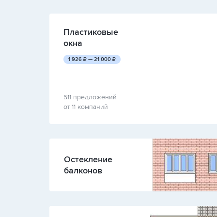
Пластиковые
окна
руб.
руб.
1 926
₽ —
21 000
₽
511 предложений
от 11 компаний
Остекление
балконов