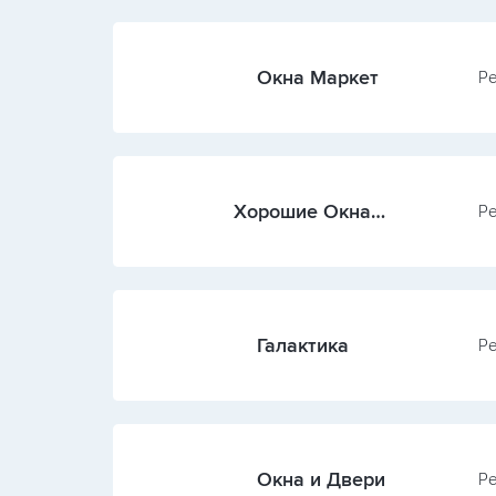
Окна Маркет
Ре
Хорошие Окна
Ре
(Ивановская обл.)
Галактика
Ре
Окна и Двери
Ре