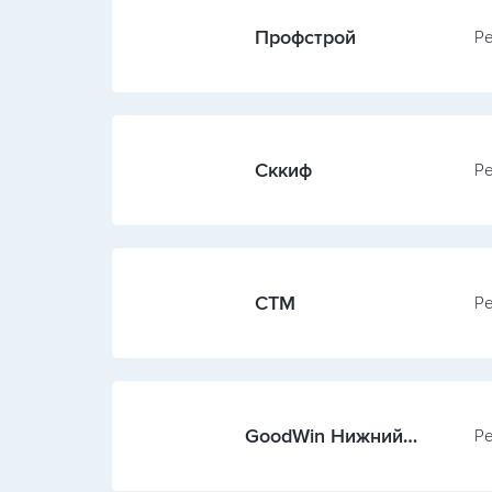
Профстрой
Ре
Сккиф
Ре
СТМ
Ре
GoodWin Нижний
Ре
Новгород