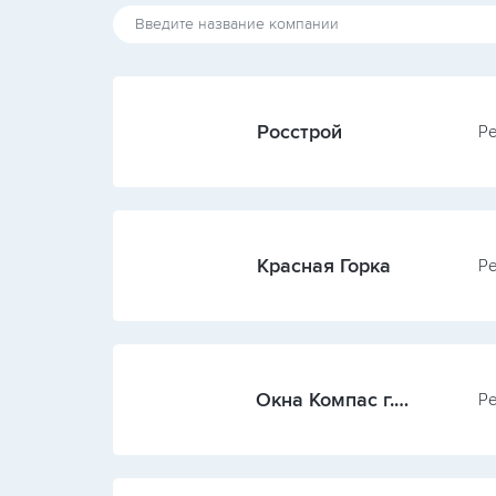
Росстрой
Ре
Красная Горка
Ре
Окна Компас г.
Ре
Иваново