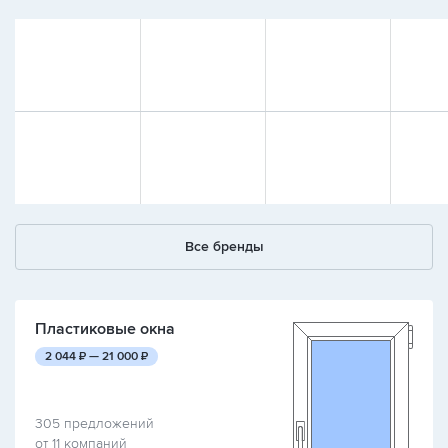
Все бренды
Пластиковые окна
руб.
руб.
2 044
₽ —
21 000
₽
305 предложений
от 11 компаний