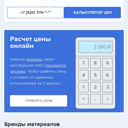
+7 (920) 374-**-**
КАЛЬКУЛЯТОР ЦЕН
Расчет цены
онлайн
2 580 ₽
Укажите
размеры
своих
7
8
9
конструкций либо
прикрепите
чертежи
, чтобы сравнить цены
4
5
6
и условия от надежных
исполнителей за 3 минуты!
1
2
3
+
-
/
СРАВНИТЬ ЦЕНЫ
Бренды материалов