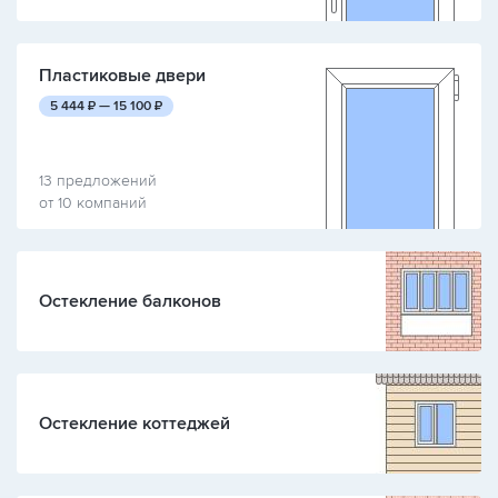
Пластиковые двери
руб.
руб.
5 444
₽ —
15 100
₽
13 предложений
от 10 компаний
Остекление балконов
Остекление коттеджей