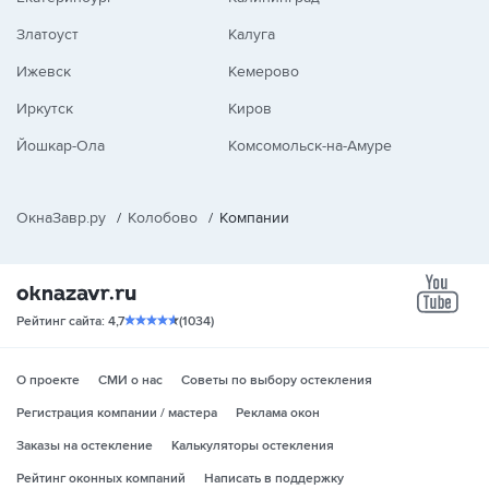
Златоуст
Калуга
Ижевск
Кемерово
Иркутск
Киров
Йошкар-Ола
Комсомольск-на-Амуре
ОкнаЗавр.ру
/
Колобово
/
Компании
yo
Рейтинг сайта: 4,7
(1034)
О проекте
СМИ о нас
Советы по выбору остекления
Регистрация компании / мастера
Реклама окон
Заказы на остекление
Калькуляторы остекления
Рейтинг оконных компаний
Написать в поддержку