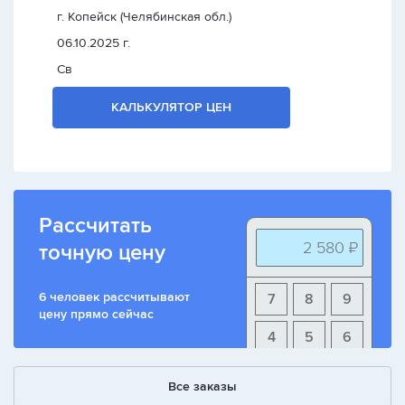
г. Копейск (Челябинская обл.)
06.10.2025 г.
Св
КАЛЬКУЛЯТОР ЦЕН
Рассчитать
2 580 ₽
точную цену
6 человек рассчитывают
7
8
9
цену прямо сейчас
4
5
6
1
2
3
Все заказы