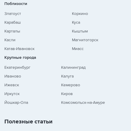
Поблизости
Златоуст
Коркино
Карабаш
Куса
Карталы
Кыштым
Касли
Магнитогорск
Катав-Ивановск
Миасс
Крупные города
Екатеринбург
Калининград
Иваново
Калуга
Ижевск
Кемерово
Иркутск
Киров
Йошкар-Ола
Комсомольск-на-Амуре
Полезные статьи