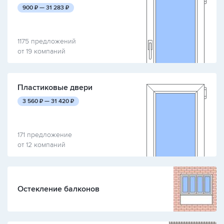
руб.
руб.
900
₽ —
31 283
₽
1175 предложений
от 19 компаний
Пластиковые двери
руб.
руб.
3 560
₽ —
31 420
₽
171 предложение
от 12 компаний
Остекление балконов