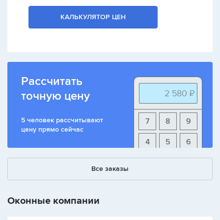
КАЛЬКУЛЯТОР ЦЕН
Рассчитать
2 580 ₽
точную цену
5 человек рассчитывают
7
8
9
цену прямо сейчас
4
5
6
1
2
3
Все заказы
+
-
/
Оконные компании