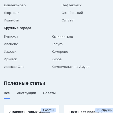
Давлеканово
Нефтекамск
Дюртюли
Октябрьский
Ишимбай
Салават
Крупные города
Златоуст
Калининград
Иваново
Калуга
Ижевск
Кемерово
Иркутск
Киров
Йошкар-Ола
Комсомольск-на-Амуре
Полезные статьи
Все
Инструкции
Советы
Советы
Инструкци
7 маркетинговых уловок
Почти вся правда о