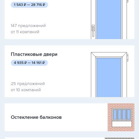
руб.
руб.
1 543
₽ —
28 716
₽
147 предложений
от 11 компаний
Пластиковые двери
руб.
руб.
4 935
₽ —
14 161
₽
25 предложений
от 10 компаний
Остекление балконов