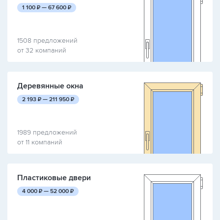
руб.
руб.
1 100
₽ —
67 600
₽
1508 предложений
от 32 компаний
Деревянные окна
руб.
руб.
2 193
₽ —
211 950
₽
1989 предложений
от 11 компаний
Пластиковые двери
руб.
руб.
4 000
₽ —
52 000
₽