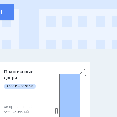
Н
Пластиковые
двери
руб.
руб.
4 000
₽ —
30 996
₽
65 предложений
от 19 компаний