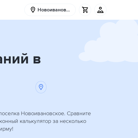
Новоивановское
аний в
 поселка Новоивановское. Сравните
оконный калькулятор за несколько
ирму!