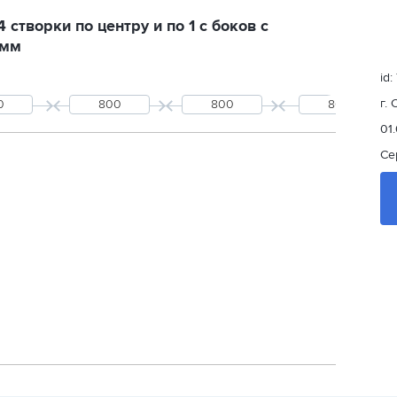
створки по центру и по 1 с боков с
 мм
id:
г.
01
Се