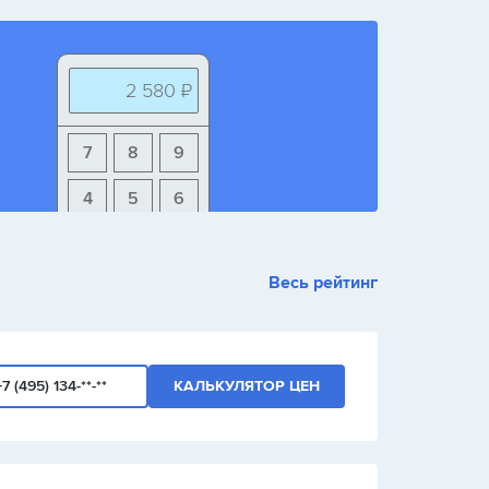
2 580 ₽
7
8
9
4
5
6
1
2
3
Весь рейтинг
+
-
/
+7 (495) 134-**-**
КАЛЬКУЛЯТОР ЦЕН