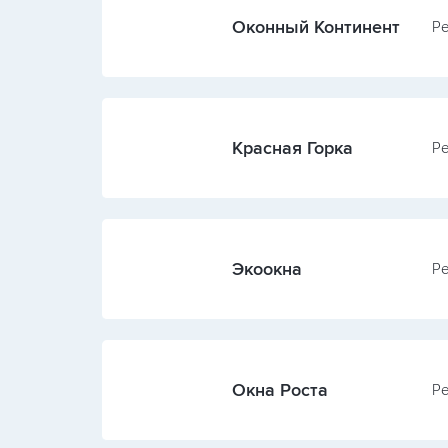
Оконный Континент
Ре
Красная Горка
Ре
Экоокна
Ре
Окна Роста
Ре