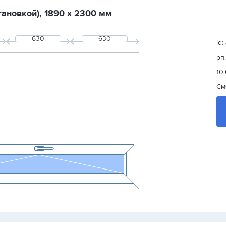
тановкой), 1890 х 2300 мм
id
рп
10.
См