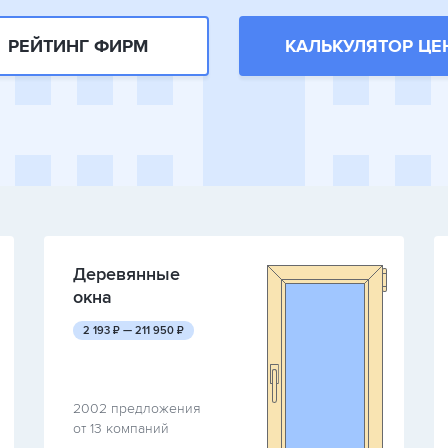
РЕЙТИНГ ФИРМ
КАЛЬКУЛЯТОР ЦЕ
Деревянные
окна
руб.
руб.
2 193
₽ —
211 950
₽
2002 предложения
от 13 компаний