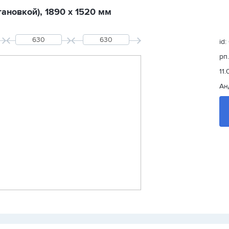
ановкой), 1890 х 1520 мм
id
рп
11.
Ан