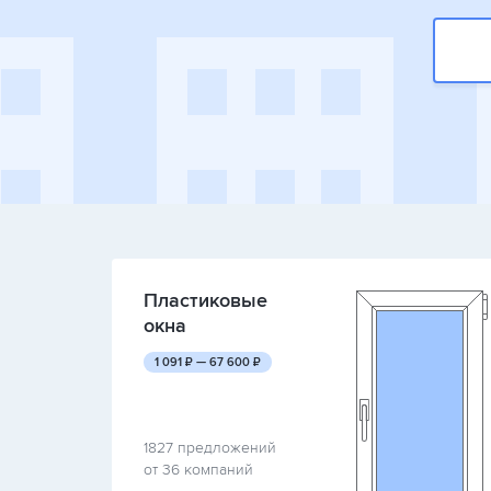
Пластиковые
окна
руб.
руб.
1 091
₽ —
67 600
₽
1827 предложений
от 36 компаний