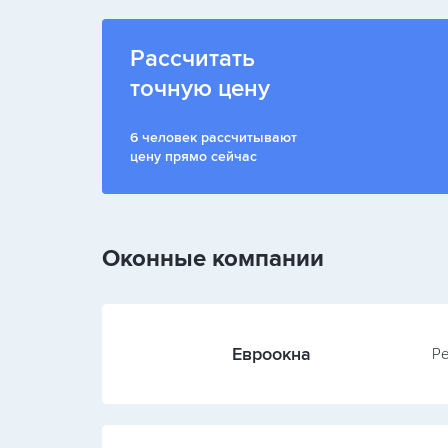
Рассчитать
точную цену
6 человек рассчитывают
цену прямо сейчас
Оконные компании
Евроокна
Ре