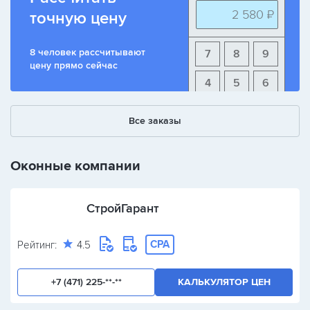
2 580 ₽
точную цену
8 человек рассчитывают
7
8
9
цену прямо сейчас
4
5
6
1
2
3
Все заказы
+
-
/
Оконные компании
СтройГарант
CPA
Рейтинг:
4.5
+7 (471) 225-**-**
КАЛЬКУЛЯТОР ЦЕН