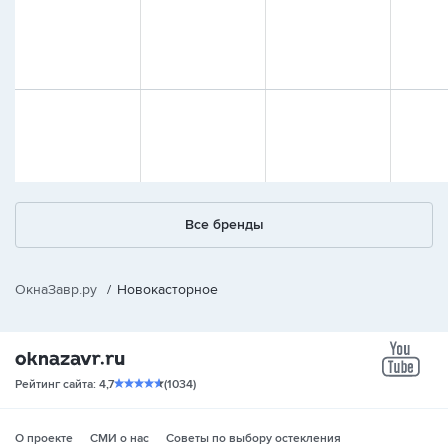
Все бренды
ОкнаЗавр.ру
/
Новокасторное
yo
Рейтинг сайта: 4,7
(1034)
О проекте
СМИ о нас
Советы по выбору остекления