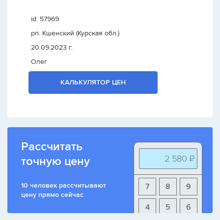
id: 57969
рп. Кшенский (Курская обл.)
20.09.2023 г.
Олег
КАЛЬКУЛЯТОР ЦЕН
Рассчитать
2 580 ₽
точную цену
10 человек рассчитывают
7
8
9
цену прямо сейчас
4
5
6