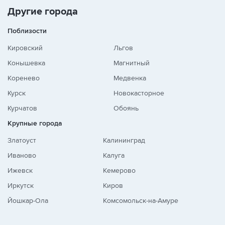
Другие города
Поблизости
Кировский
Льгов
Конышевка
Магнитный
Коренево
Медвенка
Курск
Новокасторное
Курчатов
Обоянь
Крупные города
Златоуст
Калининград
Иваново
Калуга
Ижевск
Кемерово
Иркутск
Киров
Йошкар-Ола
Комсомольск-на-Амуре