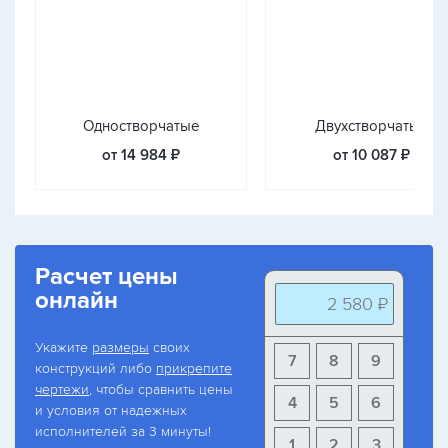
Одностворчатые
Двухстворчатые
от 14 984 ₽
от 10 087 ₽
Расчет цены
онлайн
2 580 ₽
Укажите
размеры
своих
7
8
9
конструкций либо
прикрепите
чертежи
, чтобы сравнить цены
4
5
6
и условия от надежных
исполнителей за 3 минуты!
1
2
3