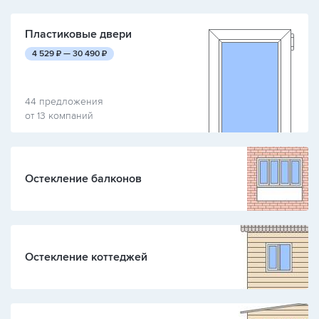
Пластиковые двери
руб.
руб.
4 529
₽ —
30 490
₽
44 предложения
от 13 компаний
Остекление балконов
Остекление коттеджей