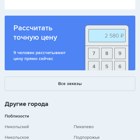
Рассчитать
2 580 ₽
точную цену
9 человек рассчитывают
7
8
9
цену прямо сейчас
4
5
6
1
2
3
Все заказы
+
-
/
Другие города
Поблизости
Никольский
Пикалево
Никольское
Подпорожье