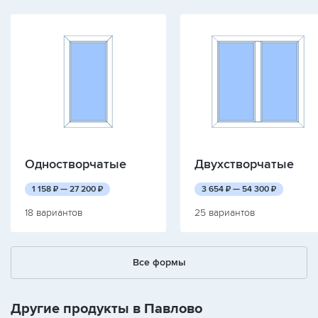
Одностворчатые
Двухстворчатые
руб.
руб.
руб.
руб.
1 158
₽ —
27 200
₽
3 654
₽ —
54 300
₽
18 вариантов
25 вариантов
Все формы
Другие продукты в Павлово