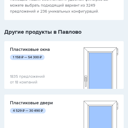
можете выбрать подходящий вариант из 3249
предложений и 236 уникальных конфигураций.
Другие продукты в Павлово
Пластиковые окна
руб.
руб.
1 158
₽ —
54 300
₽
1835 предложений
от 18 компаний
Пластиковые двери
руб.
руб.
4 529
₽ —
30 490
₽