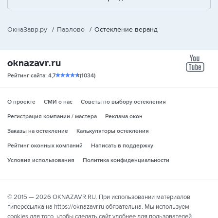
ОкнаЗавр.ру
/
Павлово
/
Остекление веранд
yo
Рейтинг сайта: 4,7
(1034)
О проекте
СМИ о нас
Советы по выбору остекления
Регистрация компании / мастера
Реклама окон
Заказы на остекление
Калькуляторы остекления
Рейтинг оконных компаний
Написать в поддержку
Условия использования
Политика конфиденциальности
© 2015 — 2026 OKNAZAVR.RU. При использовании материалов
гиперссылка на https://oknazavr.ru обязательна. Мы используем
cookies для того, чтобы сделать сайт удобнее для пользователей.