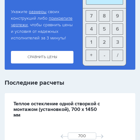
Укажите
размеры
своих
7
8
9
конструкций либо
прикрепите
чертежи
, чтобы сравнить цены
4
5
6
и условия от надежных
исполнителей за 3 минуты!
1
2
3
+
-
/
СРАВНИТЬ ЦЕНЫ
Последние расчеты
Теплое остекление одной створкой с
монтажом (установкой), 700 х 1450
мм