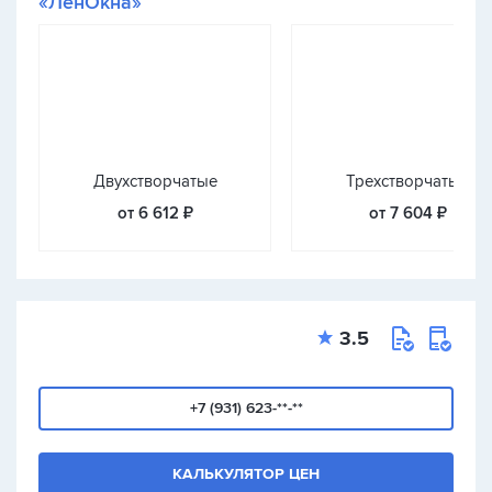
«ЛенОкна»
Двухстворчатые
Трехстворчатые
от 6 612 ₽
от 7 604 ₽
3.5
+7 (931) 623-**-**
КАЛЬКУЛЯТОР ЦЕН