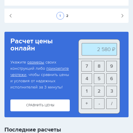
Следующая стран
1
2
Расчет цены
онлайн
2 580 ₽
Укажите
размеры
своих
7
8
9
конструкций либо
прикрепите
чертежи
, чтобы сравнить цены
4
5
6
и условия от надежных
исполнителей за 3 минуты!
1
2
3
+
-
/
СРАВНИТЬ ЦЕНЫ
Последние расчеты