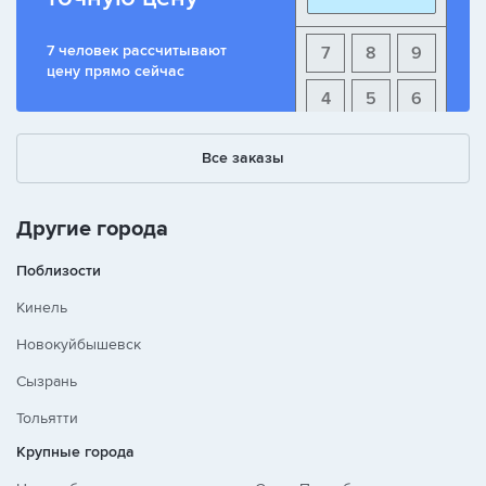
7 человек рассчитывают
7
8
9
цену прямо сейчас
4
5
6
1
2
3
Все заказы
+
-
/
Другие города
Поблизости
Кинель
Новокуйбышевск
Сызрань
Тольятти
Крупные города