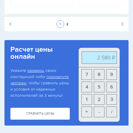
Следующая стран
1
2
Расчет цены
онлайн
2 580 ₽
Укажите
размеры
своих
7
8
9
конструкций либо
прикрепите
чертежи
, чтобы сравнить цены
4
5
6
и условия от надежных
исполнителей за 3 минуты!
1
2
3
+
-
/
СРАВНИТЬ ЦЕНЫ