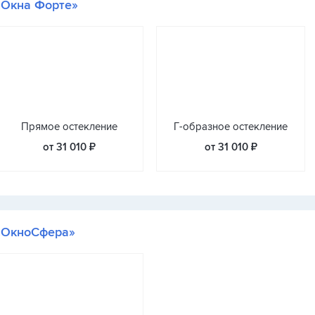
«Окна Форте»
Прямое остекление
Г-образное остекление
от 31 010 ₽
от 31 010 ₽
«ОкноСфера»