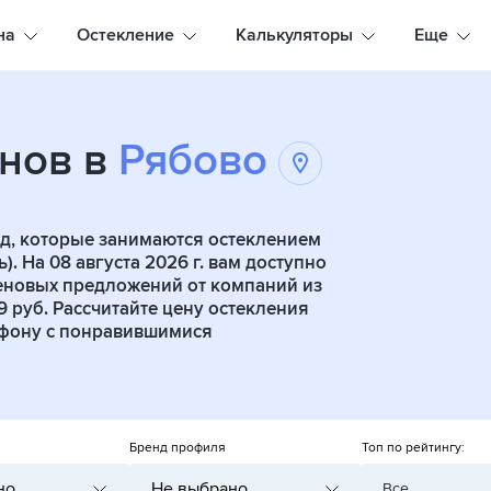
на
Остекление
Калькуляторы
Еще
нов в
Рябово
д, которые занимаются остеклением
. На 08 августа 2026 г. вам доступно
ценовых предложений от компаний из
9 руб. Рассчитайте цену остекления
ефону с понравившимися
Бренд профиля
Топ по рейтингу:
но
Не выбрано
Все