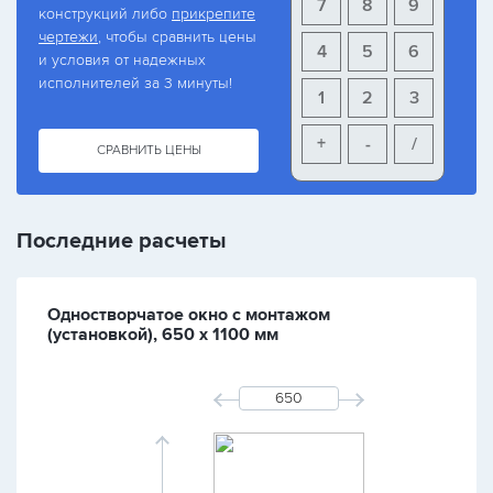
7
8
9
конструкций либо
прикрепите
чертежи
, чтобы сравнить цены
4
5
6
и условия от надежных
исполнителей за 3 минуты!
1
2
3
+
-
/
СРАВНИТЬ ЦЕНЫ
Последние расчеты
Одностворчатое окно с монтажом
(установкой), 650 х 1100 мм