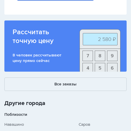
Рассчитать
2 580 ₽
точную цену
8 человек рассчитывают
7
8
9
цену прямо сейчас
4
5
6
1
2
3
Все заказы
+
-
/
Другие города
Поблизости
Навашино
Саров